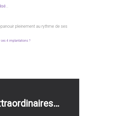
isé
…
 s’épanouir pleinement au rythme de ses
 ces 4 implantations ?
xtraordinaires…