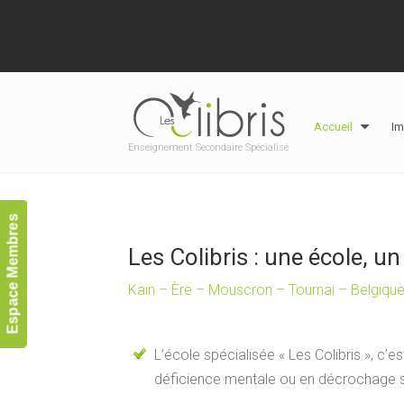
Accueil
Im
Enseignement Secondaire Spécialisé
Espace Membres
Les Colibris : une école, 
Kain – Ère – Mouscron – Tournai – Belgiqu
L’école spécialisée « Les Colibris », c’e
déficience mentale ou en décrochage sc