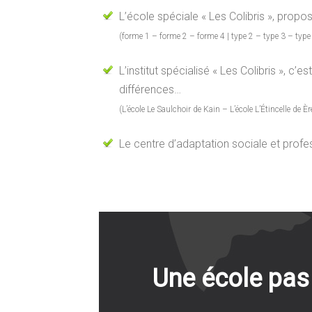
L’école spéciale « Les Colibris », prop
(forme 1 – forme 2 – forme 4 | type 2 – type 3 – type
L’institut spécialisé « Les Colibris », c
différences…
(L’école Le Saulchoir de Kain – L’école L’Étincelle de 
Le centre d’adaptation sociale et profess
Une école pas 