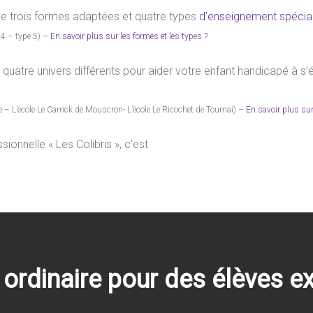
ose trois formes adaptées et quatre types
d’enseignement spécial
 4 – type 5) –
En savoir plus sur les formes et les types ?
’est quatre univers différents pour aider votre enfant handicapé à
Ère – L’école Le Carrick de Mouscron- L’école Le Ricochet de Tournai) –
En savoir plus sur
ionnelle « Les Colibris », c’est :
ordinaire pour des élèves e