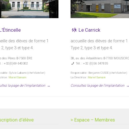
L’Étincelle
Le Carrick
eille des élèves de forme 1
accueille des élèves de forme 1
2, type 3 et type 4.
Type 2, type 3 et type 4.
ue des Pères B-7500 ÈRE
38, av. des Arbalétriers B-7700 MOUSCR
. : +32(0)69 640302
Tél. : +32 (0)56 347835
able : Sylvie Labarre (chef d’atelier)
Responsable : Benjamin CUSSE (chef d’atelier)
ctrice :
Muriel Samain
La Directrice :
Muriel Samain
ltez la page de l'implantation
→
Consultez la page de l'implantation
scription d’élève
> Espace – Membres