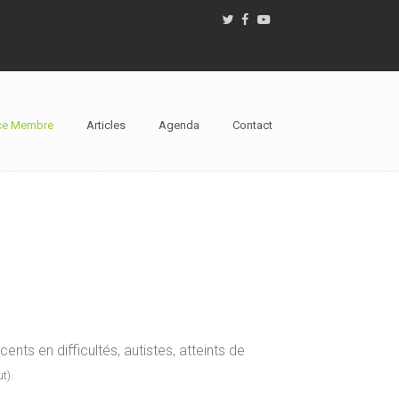
ce Membre
Articles
Agenda
Contact
nts en difficultés, autistes, atteints de
.
ut)