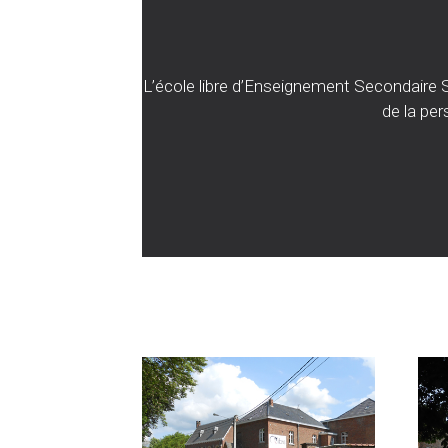
L’école libre d’Enseignement Secondaire Sp
de la per