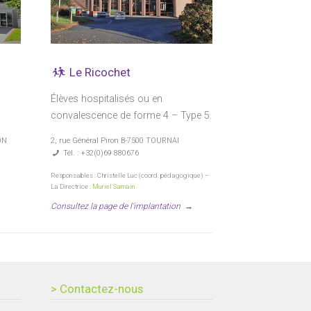
Le Ricochet
Élèves hospitalisés ou en
convalescence de forme 4 – Type 5.
ON
2, rue Général Piron B-7500 TOURNAI
Tél. : +32(0)69 880676
Responsables : Christelle Luc (coord. pédagogique) –
La Directrice :
Muriel Samain
→
Consultez la page de l'implantation
→
> Contactez-nous