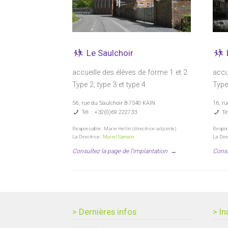
Le Saulchoir
accueille des élèves de forme 1 et 2
accu
Type 2, type 3 et type 4.
Type 
56, rue du Saulchoir B-7540 KAIN
16, r
Tél. : +32(0)69 222733
Tél
Responsable : Marie Hellin (directrice-adjointe)
Respons
La Directrice :
Muriel Samain
La Dire
Consultez la page de l'implantation
→
Consu
> Dernières infos
> In