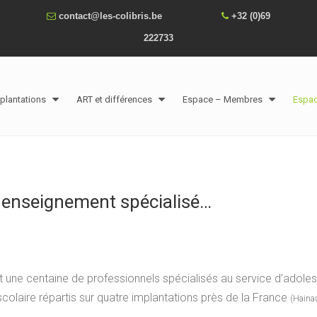
contact@les-colibris.be
+32 (0)69
222733
plantations
ART et différences
Espace – Membres
Espa
un enseignement spécialisé…
e
st une centaine de professionnels spécialisés au service d’adolesce
olaire répartis sur quatre implantations près de la France
(Haina