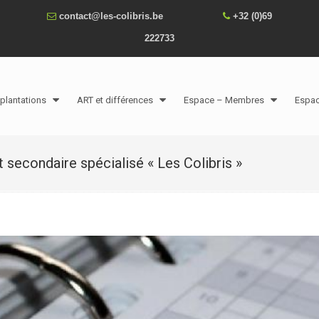
contact@les-colibris.be
+32 (0)69
222733
plantations
ART et différences
Espace – Membres
Espa
 secondaire spécialisé « Les Colibris »