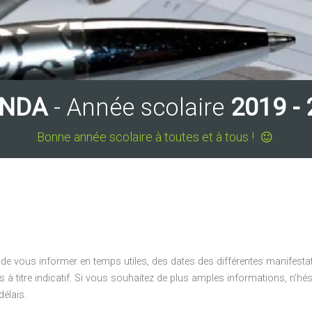
NDA
- Année scolaire
2019 -
Bonne année scolaire à toutes et à tous !
 de vous informer en temps utiles, des dates des différentes manifest
à titre indicatif. Si vous souhaitez de plus amples informations, n’h
délais.