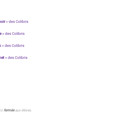
hoir
» des Colibris
e
» des Colibris
k
» des Colibris
het
» des Colibris
onc
fermée
aux élèves.