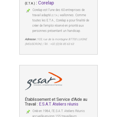
:
Corelap
(E.T.A.)
Corelap est l’une des 60 entreprises de
travail adapté
wallonnes. Comme
(E.T.A.)
toutes les E.T.A., Corelap a pour finalité de
créer de l’emploi réservé en priorité aux
personnes présentant un handicap.
Adresse :
103, rue de la montagne B7700 LUIGNE
(MOUSCRON) | Tél. : +32 (0)56 85 63 63
Établissement et Service d’Aide au
Travail :
E.S.A.T. Ateliers réunis
Créé en 1984, l’E.S.A.T. Ateliers Réunis
accueille environ 155 travailleurs