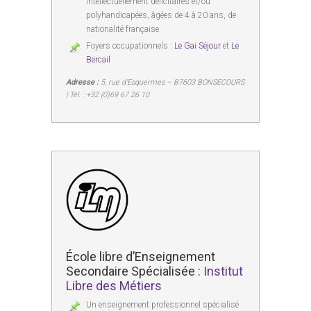
intellectuellement déficitaires et/ou
polyhandicapées, âgées de 4 à 20 ans, de
nationalité française.
Foyers occupationnels :
Le Gai Séjour
et
Le
Bercail
Adresse :
5, rue d’Esquermes – B7603 BONSECOURS
| Tél. : +32 (0)69 67 26 10
École libre d’Enseignement
Secondaire Spécialisée :
Institut
Libre des Métiers
Un enseignement professionnel spécialisé