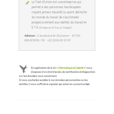
Le Trait d’Union est une entreprise qui
permet à des personnes handicapées
n’ayant jamais travaillé ou ayant décroché
du monde du travail de s’acclimater
progressivement aux réalités du travail en
E.T.A
.
(Entreprise de Travail Adapté)
Adresse :
3, boulevard de l’Eurozone – B7700
MOUSCRON | Tél. : +32 (0)56 85 52 00
En application de la loi
« Informatique et Liberté »
“, vous
disposez d’un droit d’accès, de rectification et d’opposition
sur les données vous concernant.
Si vous souhaitez accéder à vos données personnelles ou les
rectifier, il vous suffit de le signaler par email en suivant ce
lien