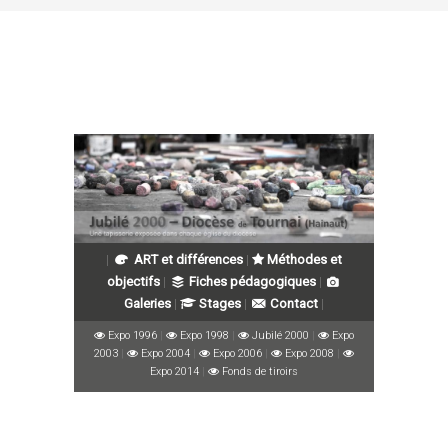
|
ART et différences
|
Méthodes et
objectifs
|
Fiches pédagogiques
|
Galeries
|
Stages
|
Contact
|
Expo 1996
|
Expo 1998
|
Jubilé 2000
|
Expo
2003
|
Expo 2004
|
Expo 2006
|
Expo 2008
|
Expo 2014
|
Fonds de tiroirs