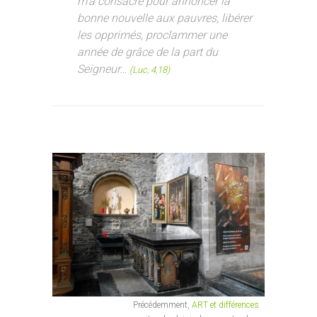
m’a consacré pour annoncer la
bonne nouvelle aux pauvres, libérer
les opprimés, proclammer une
année de grâce de la part du
Seigneur…
(Luc, 4,18)
Précédemment,
ART et différences