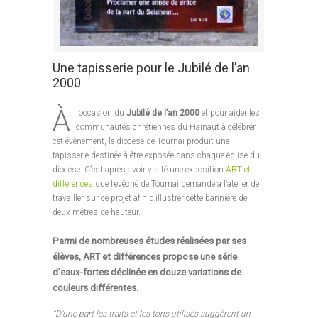
Une tapisserie pour le Jubilé de l’an
2000
À
l’occasion du
Jubilé de l’an 2000
et pour aider les
communautés chrétiennes du Hainaut à célébrer
cet évènement, le diocèse de Tournai produit une
tapisserie destinée à être exposée dans chaque église du
diocèse. C’est après avoir visité une exposition
ART et
différences
que l’évêché de Tournai demande à l’atelier de
travailler sur ce projet afin d’illustrer cette bannière de
deux mètres de hauteur.
Parmi de nombreuses études réalisées par ses
élèves, ART et différences propose une série
d’eaux-fortes déclinée en douze variations de
couleurs différentes.
“D’une part les traits et les tons utilisés suggèrent un