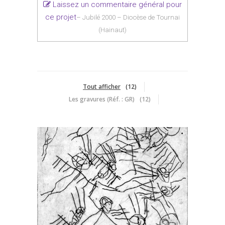
Laissez un commentaire général pour
ce projet
– Jubilé 2000 – Diocèse de Tournai
(Hainaut)
Tout afficher
12
Les gravures (Réf. : GR)
12