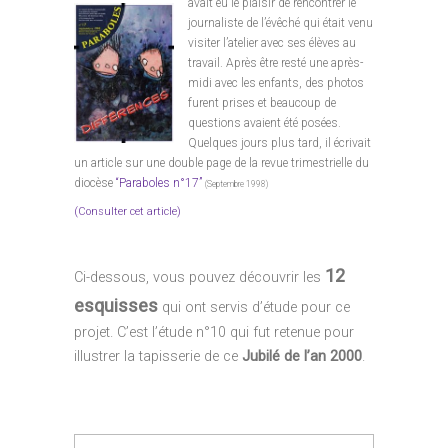
avait eu le plaisir de rencontrer le
journaliste de l’évêché qui était venu
visiter l’atelier avec ses élèves au
travail. Après être resté une après-
midi avec les enfants, des photos
furent prises et beaucoup de
questions avaient été posées.
Quelques jours plus tard, il écrivait
un article sur une double page de la revue trimestrielle du
diocèse
“Paraboles n°17”
(Septembre 1998)
(Consulter cet article)
12
Ci-dessous, vous pouvez découvrir les
esquisses
qui ont servis d’étude pour ce
projet. C’est l’étude n°10 qui fut retenue pour
illustrer la tapisserie de ce
Jubilé de l’an 2000
.