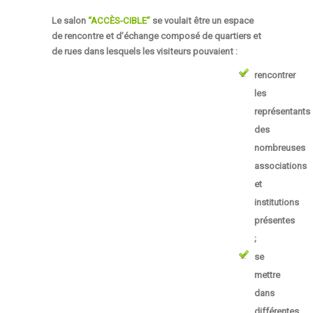
Le salon
“ACCÈS-CIBLE”
se voulait être un espace
de rencontre et d’échange composé de quartiers et
de rues dans lesquels les visiteurs pouvaient :
rencontrer
les
représentants
des
nombreuses
associations
et
institutions
présentes
;
se
mettre
dans
différentes