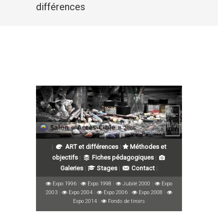
différences
|
ART et différences
|
Méthodes et
objectifs
|
Fiches pédagogiques
|
Galeries
|
Stages
|
Contact
|
Expo 1996
|
Expo 1998
|
Jubilé 2000
|
Expo
2003
|
Expo 2004
|
Expo 2006
|
Expo 2008
|
Expo 2014
|
Fonds de tiroirs