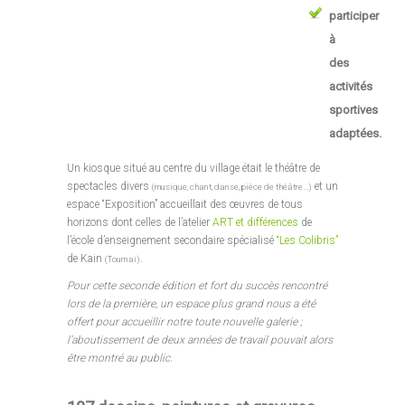
participer
à
des
activités
sportives
adaptées.
Un kiosque situé au centre du village était le théâtre de
spectacles divers
et un
(musique, chant, danse, pièce de théâtre…)
espace “Exposition” accueillait des œuvres de tous
horizons dont celles de l’atelier
ART et différences
de
l’école d’enseignement secondaire spécialisé
“Les Colibris”
de Kain
.
(Tournai)
Pour cette seconde édition et fort du succès rencontré
lors de la première, un espace plus grand nous a été
offert pour accueillir notre toute nouvelle galerie ;
l’aboutissement de deux années de travail pouvait alors
être montré au public.