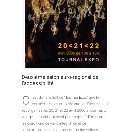
Deuxième salon euro-régional de
l’accessibilité
C
‘est dans le hall de
“Tournai Expo”
que le
deuxième salon euro-régional de l’accessibilité
est organisé les 20, 21 et 22 avril 2006 à Tournai. Un
village interactif qui avait pour objectif d’améliorer
les conditions de vie, d’intégration et de
communication des personnes moins valides.