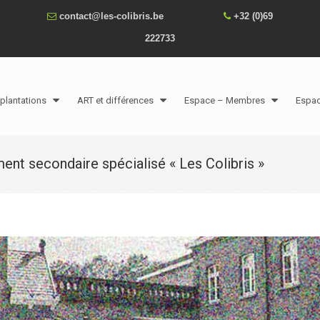
contact@les-colibris.be
+32 (0)69
222733
plantations
ART et différences
Espace – Membres
Espa
ment secondaire spécialisé « Les Colibris »