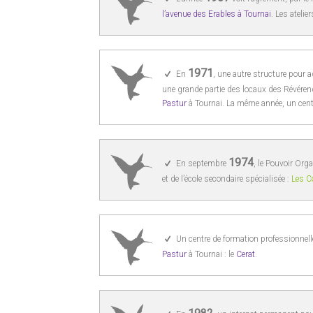
l’avenue des Erables à Tournai
. Les atelie
1971
En
, une autre structure pour a
une grande partie des locaux des Révérend
Pastur
à Tournai. La même année, un centr
1974
En septembre
, le Pouvoir Org
et de l’école secondaire spécialisée :
Les Co
Un centre de formation professionnell
Pastur
à Tournai : le
Cerat
.