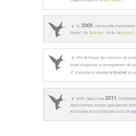
s’appelle aujourd’hui
Les Colibris
.
2003
En
, une nouvelle implantation 
forme 1 du
Saulchoir 1
et du
Saulchoir 2
;
Afin de trouver des solutions de scola
projet d’organiser un enseignement de type
e
4
implantation appelée
Le Ricochet
qui a
2011
Enfin, depuis mai
, l’implantat
établissement scolaire spécialement formé
autistiques et psychotiques issus du
ty