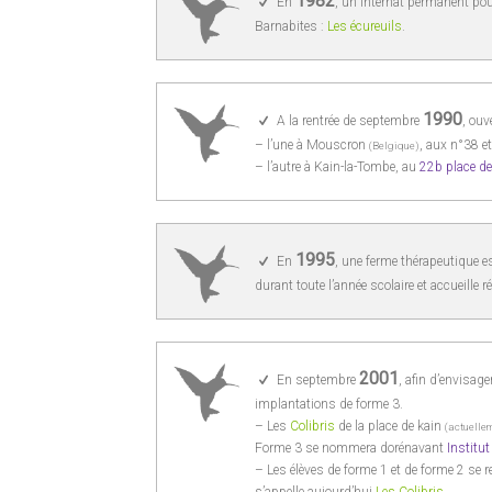
1982
En
, un internat permanent po
Barnabites :
Les écureuils
.
1990
A la rentrée de septembre
, ouv
– l’une à Mouscron
, aux n°38 et
(Belgique)
– l’autre à Kain-la-Tombe, au
22b place de
1995
En
, une ferme thérapeutique es
durant toute l’année scolaire et accueille 
2001
En septembre
, afin d’envisag
implantations de forme 3.
– Les
Colibris
de la place de kain
(actuellem
Forme 3 se nommera dorénavant
Institut
– Les élèves de forme 1 et de forme 2 se 