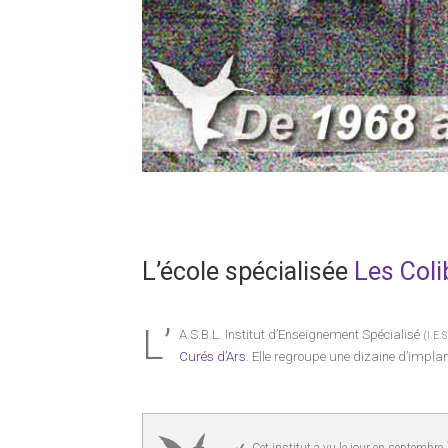
L’école spécialisée
Les Coli
L’
A.S.B.L. Institut d’Enseignement Spécialisé
(I.E.S
Curés d’Ars
. Elle regroupe une dizaine d’impla