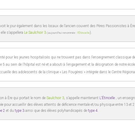
voit le jour également dans les locaux de l’ancien couvent des Pères Passionistes à Ère.
 elle s’appellera
Le Saulchoir 3
).
(aujourd’hui renommée :
l’Étincelle
rité pour les jeunes hospitalisés qui ne trouvent pas dans l’enseignement classique de
 5 au sein de l’hôpital est né et a abouti à l’engagement et la désignation de notre éc
ccueille des adolescents de la clinique « Les Fougères » intégrée dans le Centre Régio
ion à Ère qui portait le nom de
Saulchoir 3
, s’appelle maintenant
L’Étincelle
; un enseig
e pour accueillir des élèves atteints de déficience mentale et/ou physique entre 13 et
pe 2
et du
type 3
ainsi que des élèves polyhandicapés de
type 4.