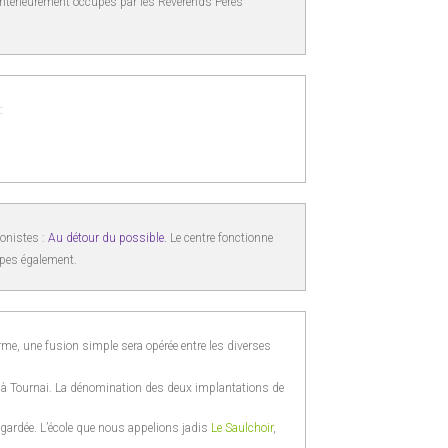
antérieurement occupés par les Révérends Pères
:
ionistes :
Au détour du possible.
Le centre fonctionne
pes également.
orme, une fusion simple sera opérée entre les diverses
e à Tournai. La dénomination des deux implantations de
 gardée. L’école que nous appelions jadis
Le Saulchoir
,