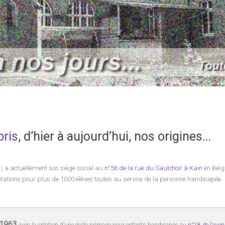
bris
, d’hier à aujourd’hui, nos origines…
a actuellement son siège social au
n°56 de la rue du Saulchoir à Kain
en Belg
.)
ntations pour plus de 1000 élèves toutes au service de la personne handicapée.
1963