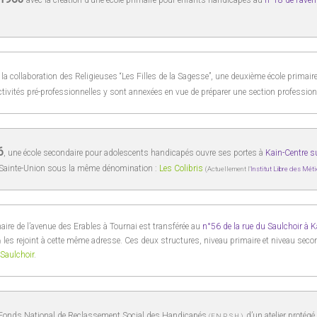
avec la création d’une école primaire pour enfants handicapés au
n°18 de l’aven
 la collaboration des Religieuses “Les Filles de la Sagesse”, une deuxième école primair
ctivités pré-professionnelles y sont annexées en vue de préparer une section profession
6
, une école secondaire pour adolescents handicapés ouvre ses portes à
Kain-Centre su
a Sainte-Union sous la même dénomination :
Les Colibris
(Actuellement l’
Institut Libre des Méti
aire de l’avenue des Erables à Tournai est transférée au
n°56 de la rue du Saulchoir à K
les rejoint à cette même adresse. Ces deux structures, niveau primaire et niveau seco
)
 Saulchoir
.
le Fonds National de Reclassement Social des Handicapés
d’un atelier protég
(F.N.R.S.H.),