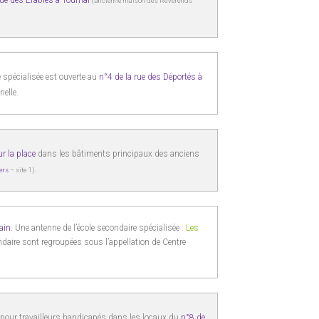
ue des Erables à Tournai
(ancienne maison des Révérends
e spécialisée est ouverte au
n°4 de la rue des Déportés à
nelle.
r la place
dans les bâtiments principaux des anciens
ers
– site 1).
ain.
Une antenne de l’école secondaire spécialisée :
Les
ndaire sont regroupées sous l’appellation de Centre
é pour travailleurs handicapés dans les locaux du
n°8 de