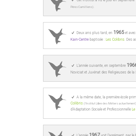
Cet institut a vu le jour en septembre
.
Pères Camilliens)
1965
Deux ans plus tard, en
et avec
Kain-Centre
baptisée :
Les Colibris
. Des a
196
L’année suivante, en septembre
Noviciat et Juvénat des Religieuses de l
A la même date, la première école prim
Colibris
(l’Institut Libre des Métiers actuellement
d’Adaptation Sociale et Professionnelle
Le
1967
L’année
voit l’agrément, par 