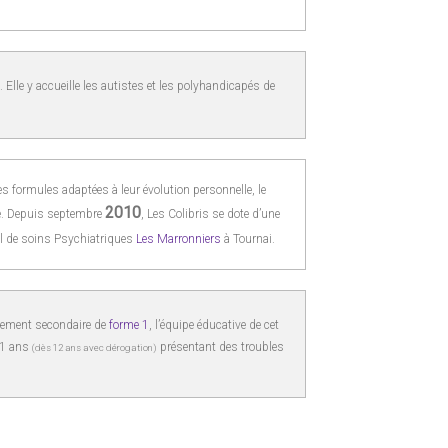
 Elle y accueille les autistes et les polyhandicapés de
s formules adaptées à leur évolution personnelle, le
2010
ole. Depuis septembre
, Les Colibris se dote d’une
nal de soins Psychiatriques
Les Marronniers
à Tournai.
nement secondaire de
forme 1
, l’équipe éducative de cet
 21 ans
présentant des troubles
(dès 12 ans avec dérogation)