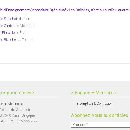
le d’Enseignement Secondaire Spécialisé «Les Colibris», c’est aujourd’hui quatre 
Le Saulchoir
de Kain
Le Carrick
de Mouscron
L’Étincelle
de Ère
Le Ricochet
de Tournai
scription d’élève
> Espace – Membres
Inscription & Connexion
Le service social
56, rue du Saulchoir
Abonnez-vous aux articles
B-7540 Kain | Belgique
Tél. : +32 (0) 69 222733