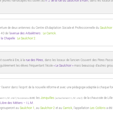
ur jeunes handicapés est ouvert au
n°2 de la rue du Saulchoir à Kain
, dans les locaux 
erture de deux antennes du Centre d’Adaptation Sociale et Professionnelle du
Saulchoir
 40 de l’
avenue des Arbalétriers
:
Le Carrick
.
 la Chapelle
:
Le Saulchoir 2
.
t ouverte à Ere, à la
rue des Pères
, dans les locaux de l’ancien Couvent des Pères Pass
régulièrement les élèves fréquentant l’école
« Le Saulchoir »
mais beaucoup d’autres grou
er l’avenir dans l’esprit de la nouvelle réforme et avec une pédagogie adaptée à chaque f
avec les
Jonquilles
de la chaussée de Lill
ent I.L.M. site1) fusionnera
(actuellement I.L.M. site2)
 Libre des Métiers – I.L.M.
.
regrouperont au
Saulchoir 1
, au
Saulchoir 2
et au
Carrick
, l’appellation
Les Colibris
a été