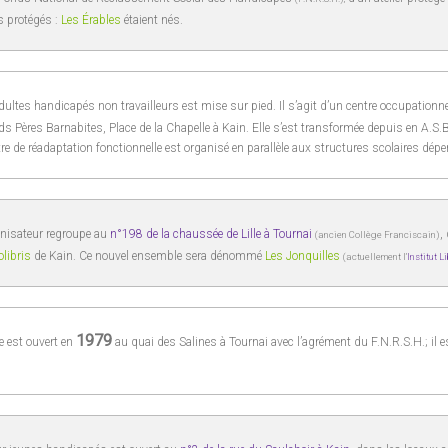
rs protégés :
Les Érables
étaient nés.
dultes handicapés non travailleurs est mise sur pied. Il s’agit d’un centre occupationnel
s Pères Barnabites, Place de la Chapelle à Kain. Elle s’est transformée depuis en A.S.
e de réadaptation fonctionnelle est organisé en parallèle aux structures scolaires dép
anisateur regroupe au
n°198 de la chaussée de Lille à Tournai
,
(ancien Collège Franciscain)
libris
de Kain. Ce nouvel ensemble sera dénommé
Les Jonquilles
(actuellement l’
Institut L
1979
e est ouvert en
au quai des Salines à Tournai avec l’agrément du F.N.R.S.H.; il 