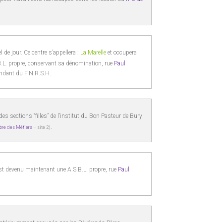
 de jour. Ce centre s’appellera :
La Marelle
et occupera
B.L. propre, conservant sa dénomination, rue
Paul
endant du F.N.R.S.H..
 des sections “filles” de l’institut du Bon Pasteur de Bury
.
ibre des Métiers
– site 2)
est devenu maintenant une A.S.B.L. propre, rue
Paul