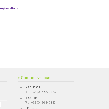
implantations :
> Contactez-nous
Le Saulchoir
Tél. : +32 (0) 69 222733
Le Carrick
Tél. : +32 (0) 56 347835
L'Étincelle