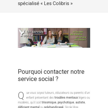
spécialisé « Les Colibris »
Pourquoi contacter notre
service social ?
Q
ue vous soyez tuteurs, éducateurs ou parents d’un
enfant présentant des
troubles mentaux
légers ou
modérés, qu’il soit
trisomique
,
psychotique
,
autiste
,
déficient mental
ou
polyhandicapé
, l’école libre