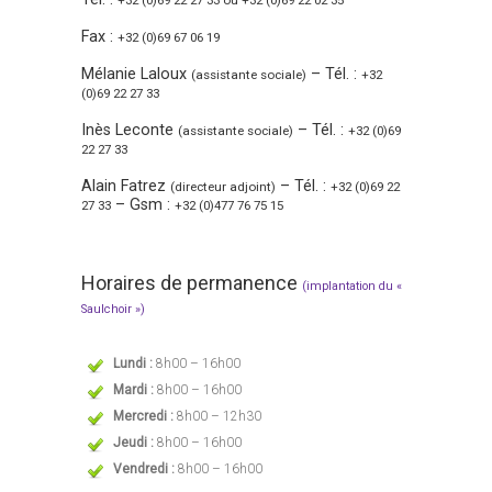
+32 (0)69 22 27 33 ou +32 (0)69 22 02 35
Fax :
+32 (0)69 67 06 19
Mélanie Laloux
– Tél. :
(assistante sociale)
+32
(0)69 22 27 33
Inès Leconte
– Tél. :
(assistante sociale)
+32 (0)69
22 27 33
Alain Fatrez
– Tél. :
(directeur adjoint)
+32 (0)69 22
– Gsm :
27 33
+32 (0)477 76 75 15
Horaires de permanence
(implantation du «
Saulchoir »)
Lundi :
8h00 – 16h00
Mardi :
8h00 – 16h00
Mercredi :
8h00 – 12h30
Jeudi :
8h00 – 16h00
Vendredi :
8h00 – 16h00