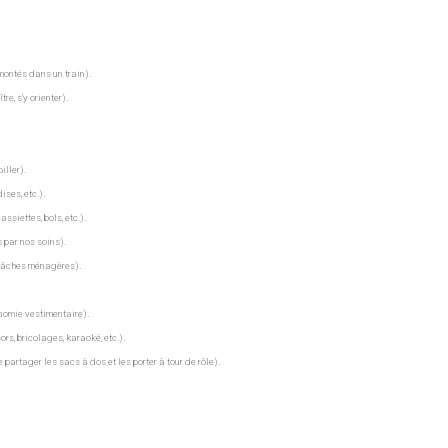
.
montés dans un train)
.
tre, s’y orienter)
.
iller)
.
ises, etc.)
.
assiettes, bols, etc.)
.
s par nos soins)
.
 tâches ménagères)
.
nomie vestimentaire)
.
ors, bricolages, karaoké, etc.)
.
 partager les sacs à dos et les porter à tour de rôle)