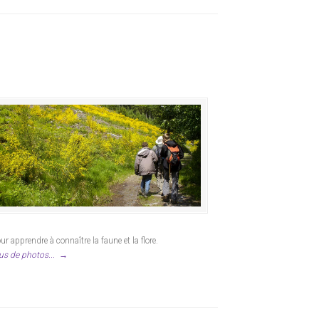
ur apprendre à connaître la faune et la flore.
us de photos...
→