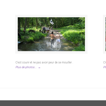
C’est courir et ne pas avoir peur de se mouiller .
C’
Plus de photos...
→
Pl