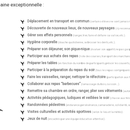
aine exceptionnelle :
Déplacement en transport en commun
(certains élèves ne sont jamais 
Découverte de nouveaux lieux, de nouveaux paysages
(s’y reconnaî
Gérer ses effets personnels
.
(ranger, trier, faire et défaire sa valise, etc.)
Hygiène corporelle
.
(douche quotidienne, se brosser les dents, etc.)
Préparer son déjeuner, son pique-nique
(évaluer son appétit, ne pas gasp
Participer aux achats des repas
(liste des courses, transport des marchand
Préparer les tables
(en fonction du nombre de participants, prévoir les couverts, 
Participer à la préparation du repas du soir
(tous les repas sont préparé
Faire les vaisselles, ranger, nettoyer le réfectoire
(participation aux
Collaborer aux repas “barbecues”
.
(ramassage du bois, cuisson…)
Remettre sa chambre en ordre, ranger, plier ses vêtements
(auto
Activités pédagogiques, ludiques et veillées le soir
(chasse aux trés
Randonnées pédestres
(endurance, persévérance, camaraderie, solidarité, se
Visites culturelles et activités sportives
.
(selon le lieu et la météo)
Jeux de nuit
.
(encadrés par une équipe éducative attentive)