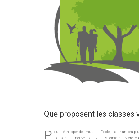
Que proposent les classes v
P
our s’échapper des murs de l’école ; partir un peu pl
horizons, de nouveaux paysages lointains ; vivre to