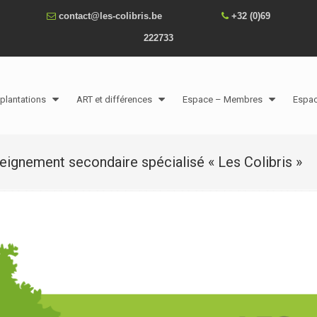
contact@les-colibris.be
+32 (0)69
222733
plantations
ART et différences
Espace – Membres
Espa
seignement secondaire spécialisé « Les Colibris »