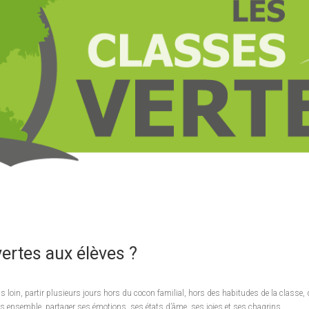
ertes aux élèves ?
us loin, partir plusieurs jours hors du cocon familial, hors des habitudes de la classe
us ensemble, partager ses émotions, ses états d’âme, ses joies et ses chagrins.