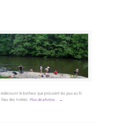
 redécouvrir le bonheur que procurent les jeux au fil
 l’eau des rivières.
Plus de photos...
→