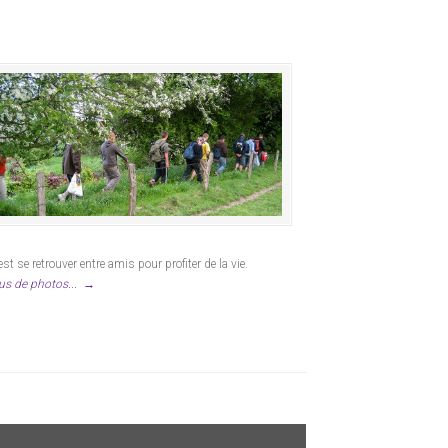
est se retrouver entre amis pour profiter de la vie.
us de photos...
→