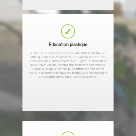
Éducation plastique
Guidés par le professeur, les élèves abordent les techniques
artistiques de manière personnelle ou la priorité est de leur
laisser une totale liberté d’expression. Figuratifs, abstraits, en
dessin ou en volume, une multitude de thèmes sont abordés.
Chacun à l’occasion de manipuler différentes matières et
couleurs, d’expérimenter diverses techniques afin de produire
une création qui valorise l’estime d’eux même.