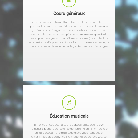
Cours généraux
Les élèves accueillis au Carrick ont de telles diversités de
profils et de caractères qu’ils en sont sa richesse. Les cours
généraux ont été organisés pour que chaque élève puisse
acquérir les nouvelles compétences qui lui correspondent.
Les apprentissages sont tantôt très scolaires (calcul, lecture,
écriture) et tantôt plus tournés sur l’autonomie résidentielle ; le
tout dans une ambiance de partage, d’entraide et d’écologie.
Éducation musicale
En fonction des souhaits et des possibilités de l’élève,
l’amener à prendre conscience de son environnement sonore
en lui proposant une multitude d’activités ludiques et
diversifiées, des activités individuelles ou collectives. Le