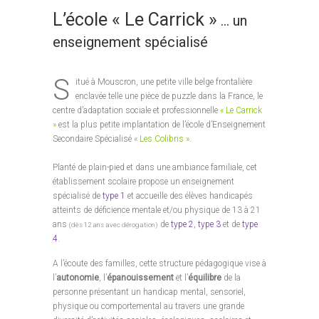
L’école « Le Carrick »
… un
enseignement spécialisé
S
itué à Mouscron, une petite ville belge frontalière
enclavée telle une pièce de puzzle dans la France, le
centre d’adaptation sociale et professionnelle
« Le Carrick
»
est la plus petite implantation de l’école d’Enseignement
Secondaire Spécialisé
« Les Colibris »
.
Planté de plain-pied et dans une ambiance familiale, cet
établissement scolaire propose un enseignement
spécialisé de
type 1
et accueille des élèves handicapés
atteints de déficience mentale et/ou physique de 13 à 21
ans
de
type 2
,
type 3
et de
type
(dès 12 ans avec dérogation)
4
.
A l’écoute des familles, cette structure pédagogique vise à
l’
autonomie
, l’
épanouissement
et l’
équilibre
de la
personne présentant un handicap mental, sensoriel,
physique ou comportemental au travers une grande