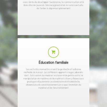
cours tente de développer l’autonomie, la communication et le
bien-être de jeune en l’encourageant et en le valorisant afin
de l’aider à s’épanouir pleinement.
Éducation familiale
Les activités manuelles visent la gestuelle et la bonne
méthode de travail. Les différents apprentissages abordés
sont : l’utilisation du matériel scolaire et de petits outils, la
manipulation de matières et de matériels divers, d’exercices
pratiques d’autonomie vestimentaire et résidentielle,
d’exercices de conditionnement ainsi que l’entretien du
matériel et de l’environnement.