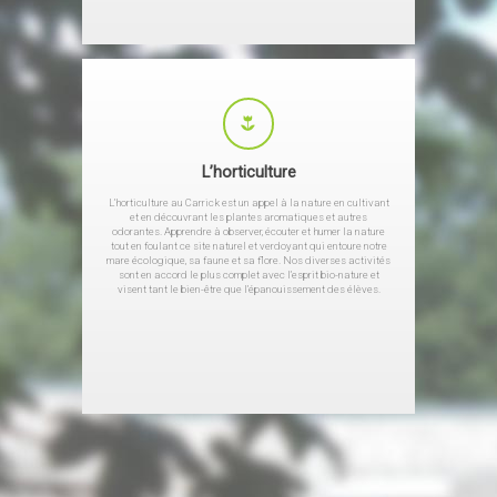
L’horticulture
L’horticulture au Carrick est un appel à la nature en cultivant
et en découvrant les plantes aromatiques et autres
odorantes. Apprendre à observer, écouter et humer la nature
tout en foulant ce site naturel et verdoyant qui entoure notre
mare écologique, sa faune et sa flore. Nos diverses activités
sont en accord le plus complet avec l’esprit bio-nature et
visent tant le bien-être que l’épanouissement des élèves.