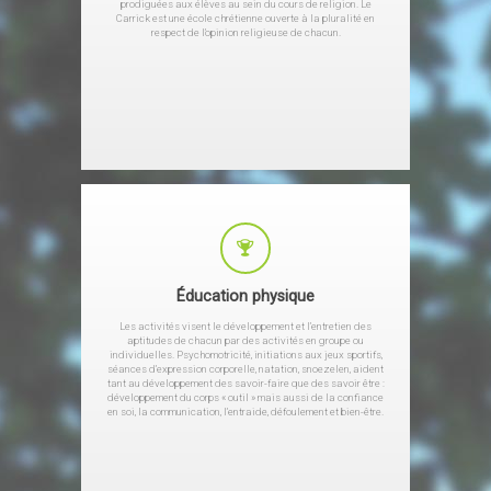
prodiguées aux élèves au sein du cours de religion. Le
Carrick est une école chrétienne ouverte à la pluralité en
respect de l’opinion religieuse de chacun.
Éducation physique
Les activités visent le développement et l’entretien des
aptitudes de chacun par des activités en groupe ou
individuelles. Psychomotricité, initiations aux jeux sportifs,
séances d’expression corporelle, natation, snoezelen, aident
tant au développement des savoir-faire que des savoir être :
développement du corps « outil » mais aussi de la confiance
en soi, la communication, l’entraide, défoulement et bien-être.