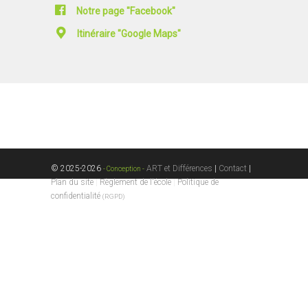
Notre page "Facebook"
Itinéraire "Google Maps"
© 2025-2026
ART et Différences
|
Contact
|
- Conception -
Plan du site
|
Règlement de l'école
|
Politique de
confidentialité
(RGPD)