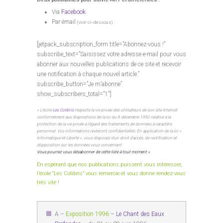
Via
Facebook
Par émail
(voir ci-dessous)
[jetpack_subscription_form title=”Abonnez-vous !”
subscribe_text=”Saisissez votre adresse e-mail pour vous
abonner aux nouvelles publications de ce site et recevoir
une notification à chaque nouvel article.”
subscribe_button=”Je m’abonne”
show_subscribers_total=”1″]
« L’école
Les Colibris
respecte la vie privée des utilisateurs de son site Internet
conformément aux dispositions de la loi du 8 décembre 1992 relative à la
protection de la vie privée à l’égard des traitements de données à caractère
personnel. Vos informations resteront confidentielles. En application de la loi «
Informatique et Liberté », vous disposez d’un droit d’accès, de rectification et
d’opposition sur les données vous concernant.
Vous pourrez vous désabonner de cette liste à tout moment »
.
En espérant que nos publications puissent vous intéresser,
l’école “Les Colibris” vous remercie et vous donne rendez-vous
très vite !
A –
Exposition 1996
–
Le Chant des Eaux