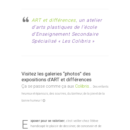
ART et différences
,
un atelier
d’arts plastiques de l’école
d’Enseignement Secondaire
Spécialisé « Les Colibris »
Visitez les galeries “photos” des
expositions d’ART et différences
Ça se passe comme ça aux
Colibris
…
Des enfants
heureux et épanouis, des sourires, du bonheur, de la joie et de la
bonne humeur !
E
xposer pour se valoriser
, c’est veiller chez l’élève
handicapé le plaisir de dessiner, de concevoir et de