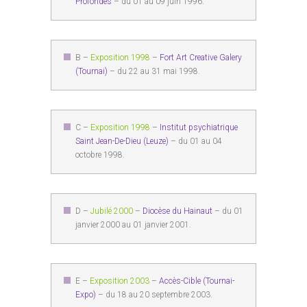
Profondes
– du 01 au 09 juin 1996.
B –
Exposition 1998
–
Fort Art Creative Galery
(Tournai)
– du 22 au 31 mai 1998.
C –
Exposition 1998
–
Institut psychiatrique
Saint Jean-De-Dieu (Leuze)
– du 01 au 04
octobre 1998.
D –
Jubilé 2000
–
Diocèse du Hainaut
– du 01
janvier 2000 au 01 janvier 2001.
E –
Exposition 2003
–
Accès-Cible (Tournai-
Expo)
– du 18 au 20 septembre 2003.