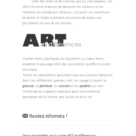
créer des traits et des formes qui lui sont propres ; lui
offrir l’envie et le besoin de découvrir les couleurs et les
matières du monde qui l’entoure ; lui ouvrir un maximum
de portes et l’aider à prendre conscience de toutes ses
possibilités et non de ses limites.
L’atelier d’arts plastiques du Saulchoir
tente,
(Les Colibris)
d’explorer le paysage infini des possibilités qu’offre l’univers
artistique.
Toutes les réalisations picturales que vous pourrez découvrir
dans ces différentes galeries sont un voyage à travers la
gravure
, la
peinture
, les
encres
et les
pastels
sur une
multitude de supports originaux pour une meilleure
perception de lui-même, des autres et de la vie.
Restez informés !
Deux possibilités pour suivre ART et différences :