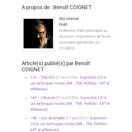
A propos de : Benoît COIGNET
Site internet :
Profil :
Professeur d'arts plastiques au
Saulchoir - Implantation de l'école
secondaire spécialisée LES
COLIBRIS.
Article(s) publié(s) par Benoît
COIGNET :
135 – Côte d’Or
(27 avril 2014 -
Exposition 2014
,
Les techniques mixtes (Réf. : TM)
,
Portfolio - ART et
différences
)
149 – Cité écolo
(27 avril 2014 -
Exposition 2014
,
Les techniques mixtes (Réf. : TM)
,
Portfolio - ART et
différences
)
148 – Jour de tempête
(27 avril 2014 -
Exposition
2014
,
Les techniques mixtes (Réf. : TM)
,
Portfolio -
ART et différences
)