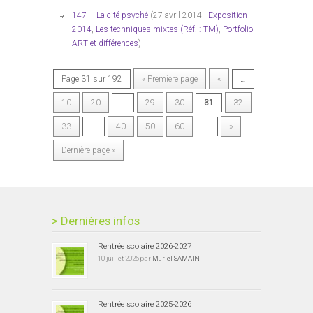
147 – La cité psyché
(27 avril 2014 -
Exposition
2014
,
Les techniques mixtes (Réf. : TM)
,
Portfolio -
ART et différences
)
Page 31 sur 192
« Première page
«
…
10
20
…
29
30
31
32
33
…
40
50
60
…
»
Dernière page »
> Dernières infos
Rentrée scolaire 2026-2027
10 juillet 2026 par
Muriel SAMAIN
Rentrée scolaire 2025-2026