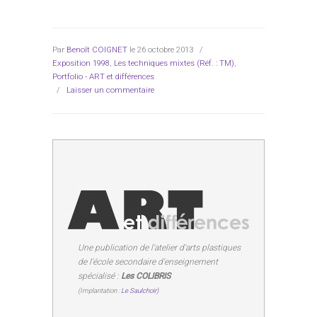
Par
Benoît COIGNET
le 26 octobre 2013
/
Exposition 1998
,
Les techniques mixtes (Réf. : TM)
,
Portfolio - ART et différences
/
Laisser un commentaire
Une publication de l'atelier d'arts plastiques
de l'école secondaire d'enseignement
spécialisé :
Les COLIBRIS
(Implantation :
Le Saulchoir)