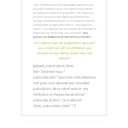
« ART et différences et l’école
Les Colibris
respectent la vie
privée des utilisateurs de son site internet conformément
aux dispositions de la loi du 8 décembre 1992 relative à la
protection de la vie privée à l’égard des traitements de
données à caractère personnel. Vos informations resteront
confidentielles. En application de la loi « Informatique et
Liberté », vous disposez d’un droit d’accès, de rectification et
d’opposition sur les données vous concernant.
Vous
pourrez vous désabonner de cette liste à tout moment »
.
En espérant que nos publications puissent
vous intéresser, ART et différence vous
remercie et vous donne rendez-vous très
bientôt !
[jetpack_subscription_form
title="Abonnez-vous !"
subscribe_text="Saisissez votre adresse e-
mail pour vous abonner aux nouvelles
publications de ce site et recevoir une
notification à chaque nouvel article."
subscribe_button="Je m'abonne"
show_subscribers_total="1"]