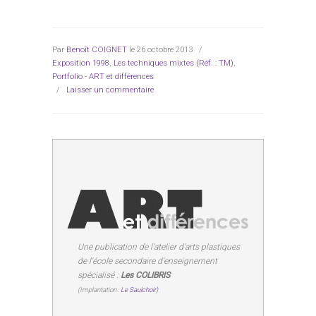
Par
Benoît COIGNET
le 26 octobre 2013
/
Exposition 1998
,
Les techniques mixtes (Réf. : TM)
,
Portfolio - ART et différences
/
Laisser un commentaire
Une publication de l'atelier d'arts plastiques
de l'école secondaire d'enseignement
spécialisé :
Les COLIBRIS
(Implantation :
Le Saulchoir)