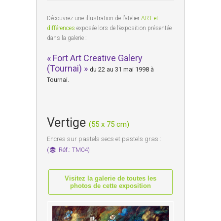
Découvrez une illustration de l’atelier
ART et
différences
exposée lors de l’exposition présentée
dans la galerie :
« Fort Art Creative Galery
(Tournai) »
du 22 au 31 mai 1998 à
Tournai.
Vertige
(55 x 75 cm)
Encres sur pastels secs et pastels gras :
(
Réf.: TM04)
Visitez la galerie de toutes les
photos de cette exposition