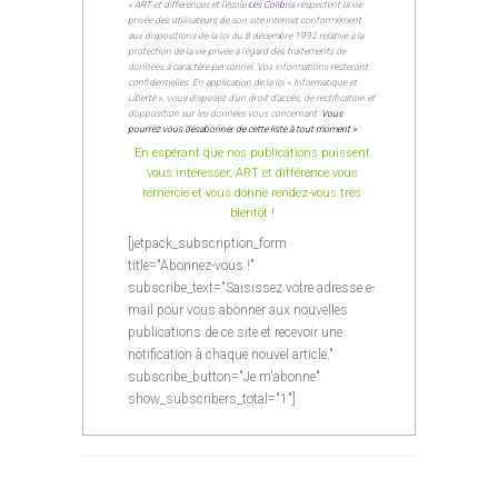
« ART et différences et l’école
Les Colibris
respectent la vie
privée des utilisateurs de son site internet conformément
aux dispositions de la loi du 8 décembre 1992 relative à la
protection de la vie privée à l’égard des traitements de
données à caractère personnel. Vos informations resteront
confidentielles. En application de la loi « Informatique et
Liberté », vous disposez d’un droit d’accès, de rectification et
d’opposition sur les données vous concernant.
Vous
pourrez vous désabonner de cette liste à tout moment »
.
En espérant que nos publications puissent
vous intéresser, ART et différence vous
remercie et vous donne rendez-vous très
bientôt !
[jetpack_subscription_form
title="Abonnez-vous !"
subscribe_text="Saisissez votre adresse e-
mail pour vous abonner aux nouvelles
publications de ce site et recevoir une
notification à chaque nouvel article."
subscribe_button="Je m'abonne"
show_subscribers_total="1"]