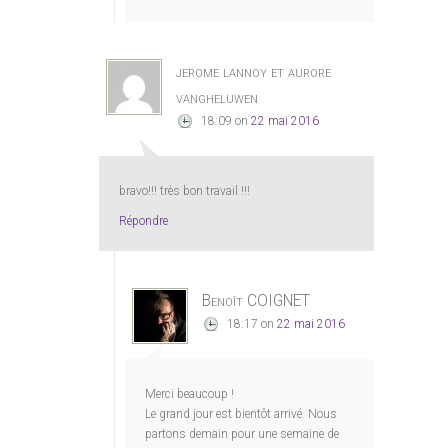
jerome lannoy et aurore
vangheluwen
18:09
on
22 mai 2016
bravo!!! très bon travail !!!
Répondre
Benoît COIGNET
18:17
on
22 mai 2016
Merci beaucoup !
Le grand jour est bientôt arrivé. Nous
partons demain pour une semaine de