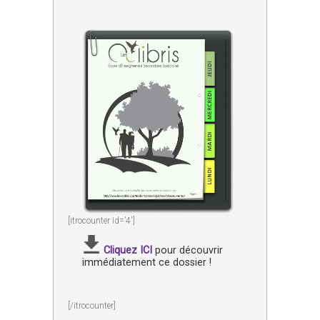
[itrocounter id=’4′]
Cliquez ICI
pour découvrir
immédiatement ce dossier !
[/itrocounter]