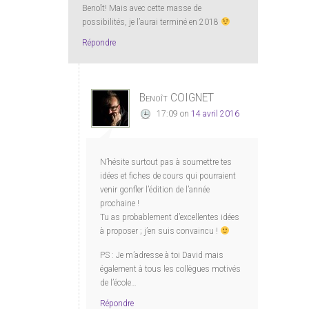
Benoît! Mais avec cette masse de
possibilités, je l’aurai terminé en 2018
Répondre
Benoît COIGNET
17:09
on
14 avril 2016
N’hésite surtout pas à soumettre tes
idées et fiches de cours qui pourraient
venir gonfler l’édition de l’année
prochaine !
Tu as probablement d’excellentes idées
à proposer ; j’en suis convaincu !
PS : Je m’adresse à toi David mais
également à tous les collègues motivés
de l’école…
Répondre