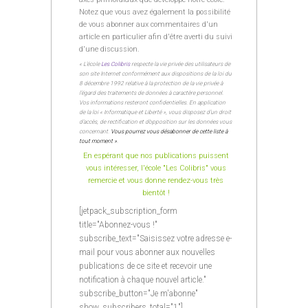
Notez que vous avez également la possibilité
de vous abonner aux commentaires d'un
article en particulier afin d'être averti du suivi
d'une discussion.
« L’école
Les Colibris
respecte la vie privée des utilisateurs de
son site Internet conformément aux dispositions de la loi du
8 décembre 1992 relative à la protection de la vie privée à
l’égard des traitements de données à caractère personnel.
Vos informations resteront confidentielles. En application
de la loi « Informatique et Liberté », vous disposez d’un droit
d’accès, de rectification et d’opposition sur les données vous
concernant.
Vous pourrez vous désabonner de cette liste à
tout moment »
.
En espérant que nos publications puissent
vous intéresser, l'école "Les Colibris" vous
remercie et vous donne rendez-vous très
bientôt !
[jetpack_subscription_form
title="Abonnez-vous !"
subscribe_text="Saisissez votre adresse e-
mail pour vous abonner aux nouvelles
publications de ce site et recevoir une
notification à chaque nouvel article."
subscribe_button="Je m'abonne"
show_subscribers_total="1"]