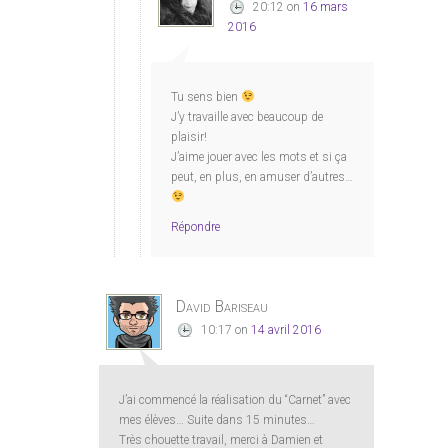
20:12
on
16 mars
2016
Tu sens bien
J’y travaille avec beaucoup de
plaisir!
J’aime jouer avec les mots et si ça
peut, en plus, en amuser d’autres…
Répondre
David Bariseau
10:17
on
14 avril 2016
J’ai commencé la réalisation du “Carnet” avec
mes élèves… Suite dans 15 minutes…
Très chouette travail, merci à Damien et