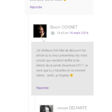
Répondre
Benoît COIGNET
19:43
on
16 mars 2016
J’ai d’ailleurs fort hâte de découvrir ton
article où tu nous présenteras tes mots
croisés qui viendront étoffer la 6e
édition de ce carnet d’aventure 2017 ! Je
sens que tu y travailles en ce moment
même… (enfin, je l’espère)
Répondre
virginie DELFANTE