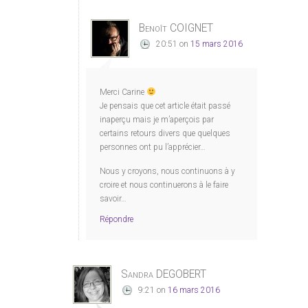
Benoît COIGNET
20:51
on
15 mars 2016
Merci Carine
Je pensais que cet article était passé
inaperçu mais je m’aperçois par
certains retours divers que quelques
personnes ont pu l’apprécier…
Nous y croyons, nous continuons à y
croire et nous continuerons à le faire
savoir…
Répondre
Sandra DEGOBERT
9:21
on
16 mars 2016