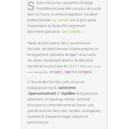
S
itué à Mouscron, une petite ville belge
frontalière enclavée telle une pièce de puzzle
dans la France, le centre d’adaptation sociale et
professionnelle
« Le Carrick »
est la plus petite
implantation de l’école d’Enseignement
Secondaire Spécialisé
« Les Colibris »
.
Planté de plain-pied et dans une ambiance
familiale, cet établissement scolaire propose un
enseignement spécialisé de
type 1
et accueille
des élèves handicapés atteints de déficience
mentale et/ou physique de 13 à 21 ans
(dès 12 ans
de
type 2
,
type 3
et de
type 4
.
avec dérogation)
A l’écoute des familles, cette structure
pédagogique vise à l’
autonomie
,
l’
épanouissement
et l’
équilibre
de la personne
présentant un handicap mental, sensoriel,
physique ou comportemental au travers une
grande diversité d’activités sociales, écologiques,
scolaires et d’apprentissages adaptés et
personnalisés.