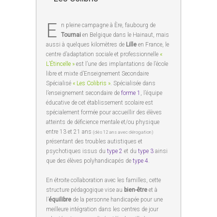
E
n pleine campagne à Ère, faubourg de
Tournai
en Belgique dans le Hainaut, mais
aussi à quelques kilomètres de
Lille
en France, le
centre d’adaptation sociale et professionnelle
«
L’Étincelle »
est l’une des implantations de l’école
libre et mixte d’Enseignement Secondaire
Spécialisé
« Les Colibris »
. Spécialisée dans
l’enseignement secondaire de
forme 1
, l’équipe
éducative de cet établissement scolaire est
spécialement formée pour accueillir des élèves
atteints de déficience mentale et/ou physique
entre 13 et 21 ans
(dès 12 ans avec dérogation)
présentant des troubles autistiques et
psychotiques issus du
type 2
et du
type 3
ainsi
que des élèves polyhandicapés de
type 4
.
En étroite collaboration avec les familles, cette
structure pédagogique vise au
bien-être
et à
l’
équilibre
de la personne handicapée pour une
meilleure intégration dans les centres de jour