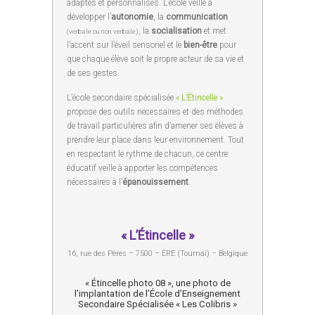
adaptés et personnalisés. L’école veille à
développer l’
autonomie
, la
communication
, la
socialisation
et met
(verbale ou non verbale)
l’accent sur l’éveil sensoriel et le
bien-être
pour
que chaque élève soit le propre acteur de sa vie et
de ses gestes.
L’école secondaire spécialisée
« L’Étincelle »
propose des outils nécessaires et des méthodes
de travail particulières afin d’amener ses élèves à
prendre leur place dans leur environnement. Tout
en respectant le rythme de chacun, ce centre
éducatif veille à apporter les compétences
nécessaires à l’
épanouissement
.
« L’Étincelle »
16, rue des Pères – 7500 – ÈRE (Tournai) – Belgique
« Étincelle photo 08 », une photo de
l’implantation de l’École d’Enseignement
Secondaire Spécialisée « Les Colibris »