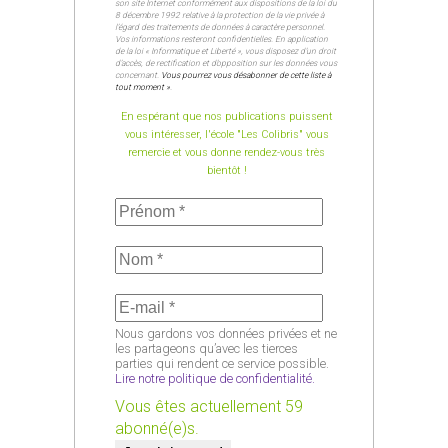
son site Internet conformément aux dispositions de la loi du
8 décembre 1992 relative à la protection de la vie privée à
l’égard des traitements de données à caractère personnel.
Vos informations resteront confidentielles. En application
de la loi « Informatique et Liberté », vous disposez d’un droit
d’accès, de rectification et d’opposition sur les données vous
concernant.
Vous pourrez vous désabonner de cette liste à
tout moment »
.
En espérant que nos publications puissent
vous intéresser, l'école "Les Colibris" vous
remercie et vous donne rendez-vous très
bientôt !
Nous gardons vos données privées et ne
les partageons qu’avec les tierces
parties qui rendent ce service possible.
Lire notre politique de confidentialité.
Vous êtes actuellement 59
abonné(e)s.