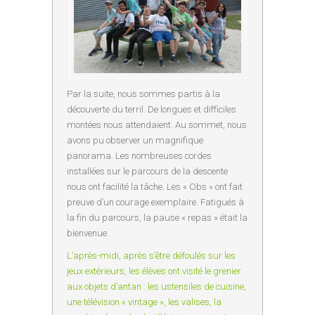
Par la suite, nous sommes partis à la
découverte du terril. De longues et difficiles
montées nous attendaient. Au sommet, nous
avons pu observer un magnifique
panorama. Les nombreuses cordes
installées sur le parcours de la descente
nous ont facilité la tâche. Les « Obs » ont fait
preuve d’un courage exemplaire. Fatigués à
la fin du parcours, la pause « repas » était la
bienvenue.
L’après-midi, après s’être défoulés sur les
jeux extérieurs, les élèves ont visité le grenier
aux objets d’antan : les ustensiles de cuisine,
une télévision « vintage », les valises, la