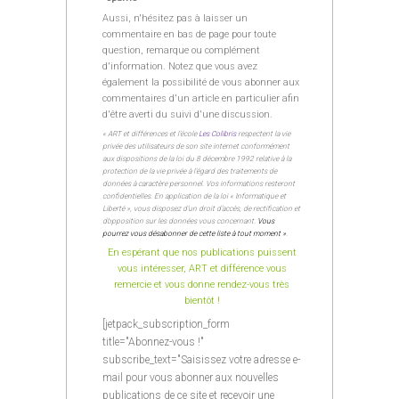
Aussi, n'hésitez pas à laisser un
commentaire en bas de page pour toute
question, remarque ou complément
d'information. Notez que vous avez
également la possibilité de vous abonner aux
commentaires d'un article en particulier afin
d'être averti du suivi d'une discussion.
« ART et différences et l’école
Les Colibris
respectent la vie
privée des utilisateurs de son site internet conformément
aux dispositions de la loi du 8 décembre 1992 relative à la
protection de la vie privée à l’égard des traitements de
données à caractère personnel. Vos informations resteront
confidentielles. En application de la loi « Informatique et
Liberté », vous disposez d’un droit d’accès, de rectification et
d’opposition sur les données vous concernant.
Vous
pourrez vous désabonner de cette liste à tout moment »
.
En espérant que nos publications puissent
vous intéresser, ART et différence vous
remercie et vous donne rendez-vous très
bientôt !
[jetpack_subscription_form
title="Abonnez-vous !"
subscribe_text="Saisissez votre adresse e-
mail pour vous abonner aux nouvelles
publications de ce site et recevoir une