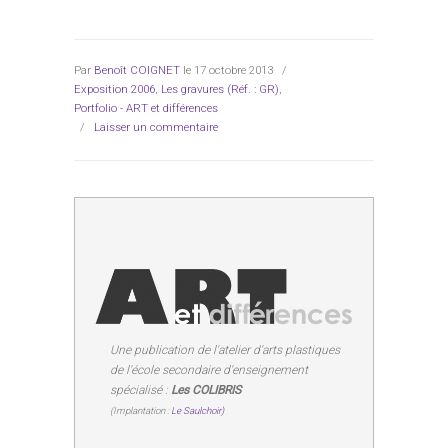
Par
Benoît COIGNET
le 17 octobre 2013
/
Exposition 2006
,
Les gravures (Réf. : GR)
,
Portfolio - ART et différences
/
Laisser un commentaire
Une publication de l'atelier d'arts plastiques
de l'école secondaire d'enseignement
spécialisé :
Les COLIBRIS
(Implantation :
Le Saulchoir)