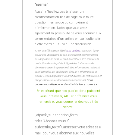
"spams"
Aussi, n'hésitez pas à laisser un
commentaire en bas de page pour toute
question, remarque ou complément
d'information. Notez que vous avez
également la possibilité de vous abonner aux
commentaires d'un article en particulier afin
d'être averti du suivi d'une discussion.
« ART et différences et l’école
Les Colibris
respectent la vie
privée des utilisateurs de son site internet conformément
aux dispositions de la loi du 8 décembre 1992 relative à la
protection de la vie privée à l’égard des traitements de
données à caractère personnel. Vos informations resteront
confidentielles. En application de la loi « Informatique et
Liberté », vous disposez d’un droit d’accès, de rectification et
d’opposition sur les données vous concernant.
Vous
pourrez vous désabonner de cette liste à tout moment »
.
En espérant que nos publications puissent
vous intéresser, ART et différence vous
remercie et vous donne rendez-vous très
bientôt !
[jetpack_subscription_form
title="Abonnez-vous !"
subscribe_text="Saisissez votre adresse e-
mail pour vous abonner aux nouvelles