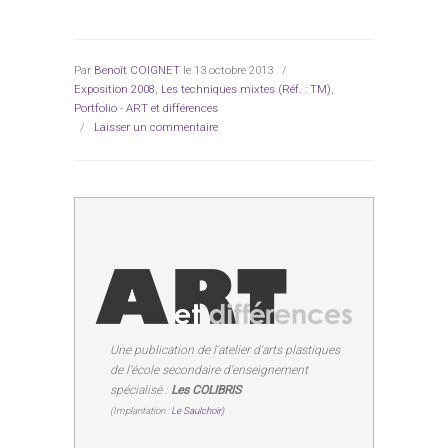
Par
Benoît COIGNET
le 13 octobre 2013
/
Exposition 2008
,
Les techniques mixtes (Réf. : TM)
,
Portfolio - ART et différences
/
Laisser un commentaire
Une publication de l'atelier d'arts plastiques
de l'école secondaire d'enseignement
spécialisé :
Les COLIBRIS
(Implantation :
Le Saulchoir)