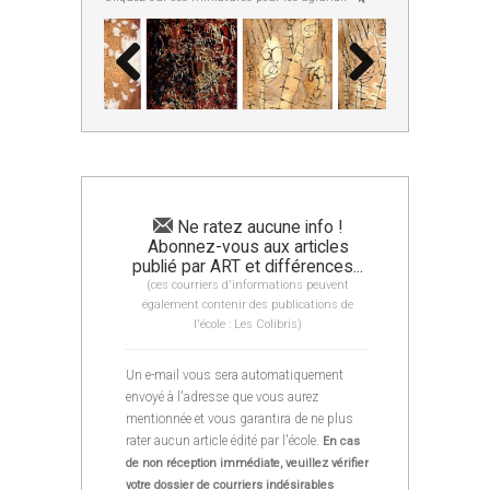
Ne ratez aucune info !
Abonnez-vous aux articles
publié par ART et différences...
(ces courriers d'informations peuvent
également contenir des publications de
l'école : Les Colibris)
Un e-mail vous sera automatiquement
envoyé à l'adresse que vous aurez
mentionnée et vous garantira de ne plus
rater aucun article édité par l'école.
En cas
de non réception immédiate, veuillez vérifier
votre dossier de courriers indésirables