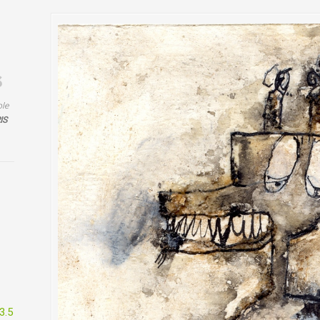
ole
IS
s
3.5