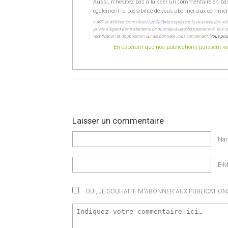
Aussi, n'hésitez pas à laisser un commentaire en ba
également la possibilité de vous abonner aux commentai
« ART et différences et l’école
Les Colibris
respectent la vie privée des uti
privée à l’égard des traitements de données à caractère personnel. Vos inf
rectification et d’opposition sur les données vous concernant.
Vous pour
En espérant que nos publications puissent vou
Laisser un commentaire
Na
E-M
OUI, JE SOUHAITE M'ABONNER AUX PUBLICATIONS 