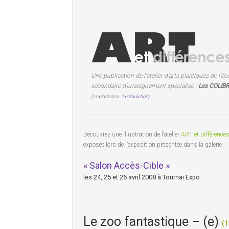
Une publication de l'atelier d'arts plastiques de l'éc
secondaire d'enseignement spécialisé :
Les COLIBR
(Implantation :
Le Saulchoir)
Découvrez une illustration de l’atelier
ART et différence
exposée lors de l’exposition présentée dans la galerie :
« Salon Accès-Cible »
les 24, 25 et 26 avril 2008 à Tournai Expo
Le zoo fantastique – (e)
(1