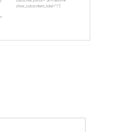
subscribe_button="Je m'abonne"
z
show_subscribers_total="1"]
de