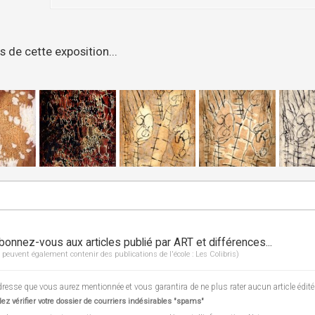
 de cette exposition...
bonnez-vous aux articles publié par ART et différences...
 peuvent également contenir des publications de l'école : Les Colibris)
esse que vous aurez mentionnée et vous garantira de ne plus rater aucun article édité
ez vérifier votre dossier de courriers indésirables "spams"