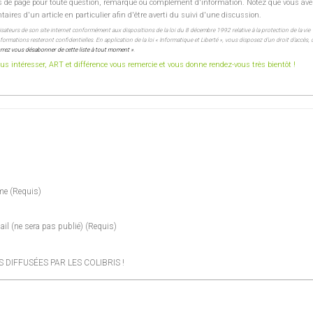
s de page pour toute question, remarque ou complément d'information. Notez que vous ave
res d'un article en particulier afin d'être averti du suivi d'une discussion.
lisateurs de son site internet conformément aux dispositions de la loi du 8 décembre 1992 relative à la protection de la vie
ormations resteront confidentielles. En application de la loi « Informatique et Liberté », vous disposez d’un droit d’accès, 
rez vous désabonner de cette liste à tout moment »
.
s intéresser, ART et différence vous remercie et vous donne rendez-vous très bientôt !
me
(requis)
ail
(ne sera pas publié)
(requis)
DIFFUSÉES PAR LES COLIBRIS !