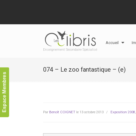
Accueil
Im
Enseignement Secondaire Spécialisé
074 – Le zoo fantastique – (e)
Espace Membres
Par
Benoît COIGNET
le 13 octobre 2013
/
Exposition 2008