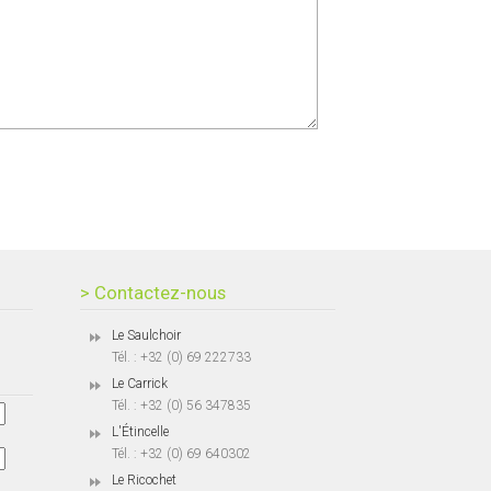
> Contactez-nous
Le Saulchoir
Tél. : +32 (0) 69 222733
Le Carrick
Tél. : +32 (0) 56 347835
L'Étincelle
Tél. : +32 (0) 69 640302
Le Ricochet