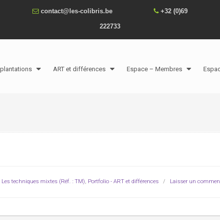
contact@les-colibris.be
+32 (0)69
222733
plantations
ART et différences
Espace – Membres
Espa
,
Les techniques mixtes (Réf. : TM)
,
Portfolio - ART et différences
/
Laisser un comment