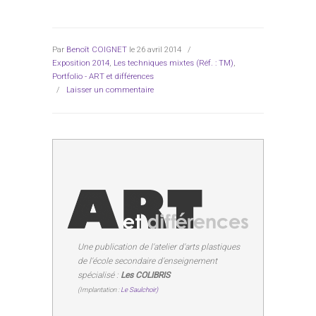
Par
Benoît COIGNET
le 26 avril 2014
/
Exposition 2014
,
Les techniques mixtes (Réf. : TM)
,
Portfolio - ART et différences
/
Laisser un commentaire
Une publication de l'atelier d'arts plastiques
de l'école secondaire d'enseignement
spécialisé :
Les COLIBRIS
(Implantation :
Le Saulchoir)