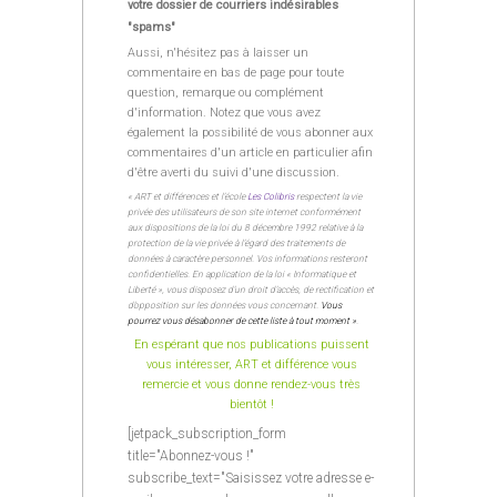
votre dossier de courriers indésirables
"spams"
Aussi, n'hésitez pas à laisser un
commentaire en bas de page pour toute
question, remarque ou complément
d'information. Notez que vous avez
également la possibilité de vous abonner aux
commentaires d'un article en particulier afin
d'être averti du suivi d'une discussion.
« ART et différences et l’école
Les Colibris
respectent la vie
privée des utilisateurs de son site internet conformément
aux dispositions de la loi du 8 décembre 1992 relative à la
protection de la vie privée à l’égard des traitements de
données à caractère personnel. Vos informations resteront
confidentielles. En application de la loi « Informatique et
Liberté », vous disposez d’un droit d’accès, de rectification et
d’opposition sur les données vous concernant.
Vous
pourrez vous désabonner de cette liste à tout moment »
.
En espérant que nos publications puissent
vous intéresser, ART et différence vous
remercie et vous donne rendez-vous très
bientôt !
[jetpack_subscription_form
title="Abonnez-vous !"
subscribe_text="Saisissez votre adresse e-