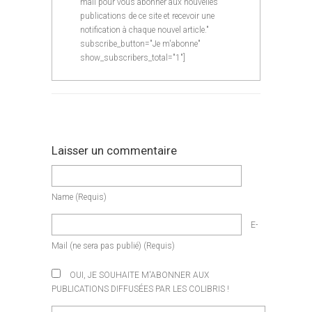
mail pour vous abonner aux nouvelles
publications de ce site et recevoir une
notification à chaque nouvel article."
subscribe_button="Je m'abonne"
show_subscribers_total="1"]
Laisser un commentaire
Name
(requis)
E-
Mail
(ne sera pas publié)
(requis)
OUI, JE SOUHAITE M'ABONNER AUX
PUBLICATIONS DIFFUSÉES PAR LES COLIBRIS !