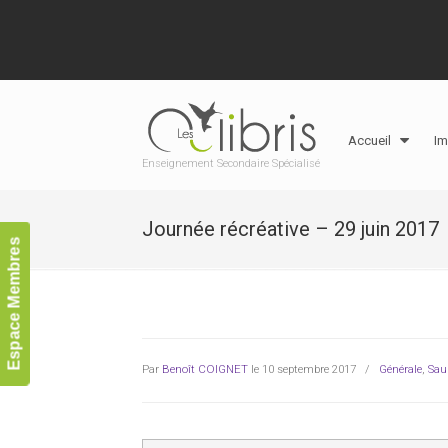
Accueil
Im
Enseignement Secondaire Spécialisé
Journée récréative – 29 juin 2017
Espace Membres
Par
Benoît COIGNET
le 10 septembre 2017
/
Générale
,
Sau