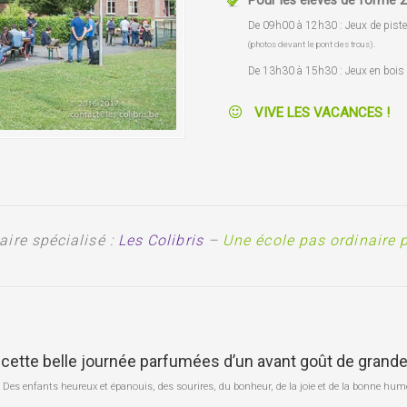
Pour les élèves de forme 2
De 09h00 à 12h30 : Jeux de piste 
(photos devant le pont des trous).
De 13h30 à 15h30 : Jeux en bois 
VIVE LES VACANCES !
ire spécialisé :
Les Colibris
–
Une école pas ordinaire 
cette belle journée parfumées d’un avant goût de gran
…
Des enfants heureux et épanouis, des sourires, du bonheur, de la joie et de la bonne hum