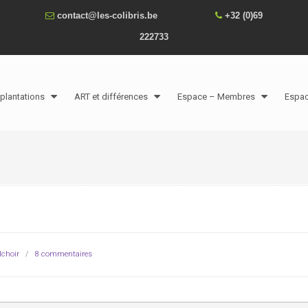
contact@les-colibris.be
+32 (0)69
222733
plantations
ART et différences
Espace – Membres
Espa
lchoir
/
8 commentaires