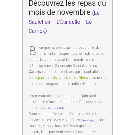
Découvrez les repas du
mois de novembre
(
Le
Saulchoir
–
L’Étincelle
–
Le
Carrick
)
B
ien que les élèves aient la possibilité de
ramener leur propre repas le midi ; chaque
jour de la semaine sauf le mercredi, l’école
d’Enseignement Secondaire Spécialisé
« Les
Colibris »
propose aux élèves qui le souhaitent
des
repas chauds
,
variés
et
équilibrés
; ces repas
nous sont proposés par le traiteur
Hanssens
.
Les menus des repas du mois de juin sont
identiques d’une implantation à l’autre
(Sauf pour
.
l’implantation :
Le Ricochet
)
Dans certains réfectoires, il est servi en self-
service par les élèves eux-mêmes
; dans
(pré-stage)
d’autres, et pour
tous
les élèves qui en ont
besoin, les repas sont servis et administrés