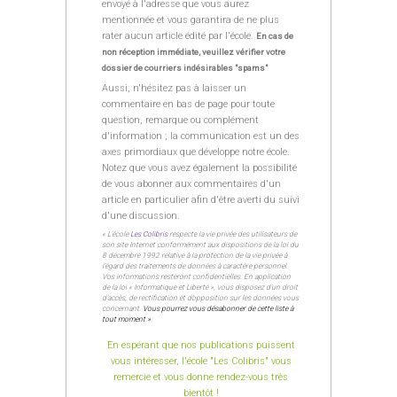
envoyé à l'adresse que vous aurez
mentionnée et vous garantira de ne plus
rater aucun article édité par l'école.
En cas de
non réception immédiate, veuillez vérifier votre
dossier de courriers indésirables "spams"
Aussi, n'hésitez pas à laisser un
commentaire en bas de page pour toute
question, remarque ou complément
d'information ; la communication est un des
axes primordiaux que développe notre école.
Notez que vous avez également la possibilité
de vous abonner aux commentaires d'un
article en particulier afin d'être averti du suivi
d'une discussion.
« L’école
Les Colibris
respecte la vie privée des utilisateurs de
son site Internet conformément aux dispositions de la loi du
8 décembre 1992 relative à la protection de la vie privée à
l’égard des traitements de données à caractère personnel.
Vos informations resteront confidentielles. En application
de la loi « Informatique et Liberté », vous disposez d’un droit
d’accès, de rectification et d’opposition sur les données vous
concernant.
Vous pourrez vous désabonner de cette liste à
tout moment »
.
En espérant que nos publications puissent
vous intéresser, l'école "Les Colibris" vous
remercie et vous donne rendez-vous très
bientôt !