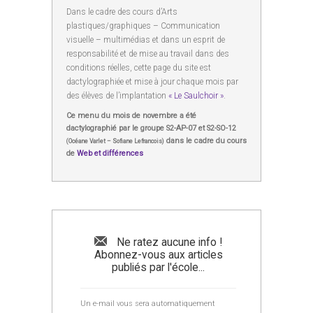
Dans le cadre des cours d’Arts
plastiques/graphiques – Communication
visuelle – multimédias et dans un esprit de
responsabilité et de mise au travail dans des
conditions réelles, cette page du site est
dactylographiée et mise à jour chaque mois par
des élèves de l’implantation
« Le Saulchoir »
.
Ce menu du mois de novembre a été
dactylographié par le groupe S2-AP-07 et S2-SO-12
dans le cadre du cours
(Océane Varlet – Sofiane Lefrancois)
de
Web et différences
Ne ratez aucune info !
Abonnez-vous aux articles
publiés par l'école...
Un e-mail vous sera automatiquement