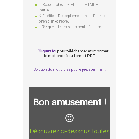
J. Robe de cheval – Élement HTML –
Inutile.
K.Fidélité – Dix-septième lettre de l’alphabet
phénicien et hébreu.
L.Tézigue – Leurs oeufs sont très prisés.
Cliquez ici
pour télécharger et imprimer
le mot croisé au format PDF.
Solution du mot croisé publié précédemment
Bon amusement !
Découvrez ci-dessous toutes