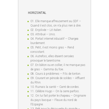
HORIZONTAL
01. Elle manque affreusement au SDF –
Quand il est clos, on n’a plus rien à dire.
02. Enjolivée – Lit italien.
03. Attribué – Unis.
04. Portail internet éducatif – Chargea
lourdement.
05. Petit, il est moins gras – Rend
consistant.
06. Autrefois, elles étaient censées
provoquer le tarentisme.
07. En bâton ou en collier, il ne manque pas
de gras – Gamma du foie.
08. Cours à problèmes – Fils de tonton.
09. Courant en période de soldes – Affluent
du Rhin.
10. Ruinais la santé – Carré de cordes.
11. Célèbre Hugo – On la serre parfois.
12. On lui fait porter le chapeau – Originaire
du pays basque – Fleuve du nord de
l’Espagne.
13. Prêt pour la découverte du monde –