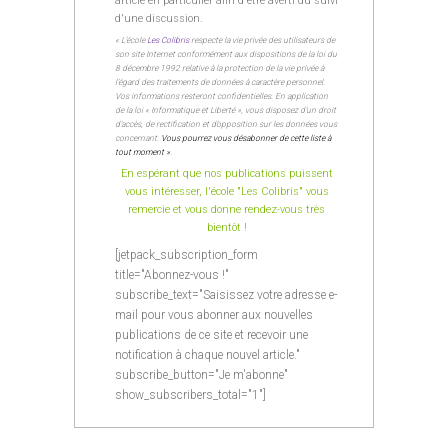
article en particulier afin d'être averti du suivi
d'une discussion.
« L’école
Les Colibris
respecte la vie privée des utilisateurs de
son site Internet conformément aux dispositions de la loi du
8 décembre 1992 relative à la protection de la vie privée à
l’égard des traitements de données à caractère personnel.
Vos informations resteront confidentielles. En application
de la loi « Informatique et Liberté », vous disposez d’un droit
d’accès, de rectification et d’opposition sur les données vous
concernant.
Vous pourrez vous désabonner de cette liste à
tout moment »
.
En espérant que nos publications puissent
vous intéresser, l'école "Les Colibris" vous
remercie et vous donne rendez-vous très
bientôt !
[jetpack_subscription_form
title="Abonnez-vous !"
subscribe_text="Saisissez votre adresse e-
mail pour vous abonner aux nouvelles
publications de ce site et recevoir une
notification à chaque nouvel article."
subscribe_button="Je m'abonne"
show_subscribers_total="1"]