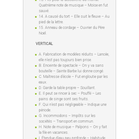
Quatrième note de musique – Moïse en fut
sauvé.
14. A causé du tort – Elle suit le fleuve – Au
pied de la lettre.
15. Anneau de cordage – Ouvrier du Père
Noël.
VERTICAL
A. Fabrication de modèles réduits – Lancée,
elle n’est pas toujours bien prise.
B. Enceinte de spectacle – On y va sans
bouteille – Sainte Barbe lui donne congé.
C. Maîtresse d’école – Fut engloutie par les
eaux.
D. Garde la table propre – Souillant.
E. Il peut se rincer à sec – Pouffé – Les
pains de singe sont ses fruits.
F. Qui n’est pas négligeable – Indique une
période.
G. Incommodons – Impôts sur les
sociétés – Transport en commun.
H. Note de musique – Palpons – On y fait
la file en vacances.
I. Étendue d’eau peu profonde – Habitude.