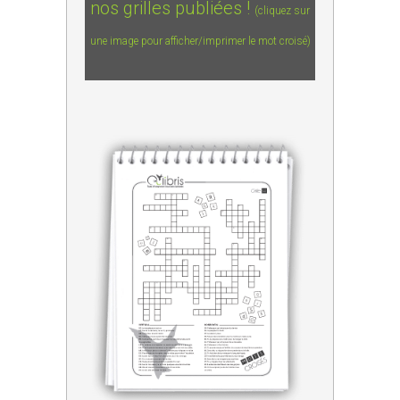
nos grilles publiées !
(cliquez sur
une image pour afficher/imprimer le mot croisé)