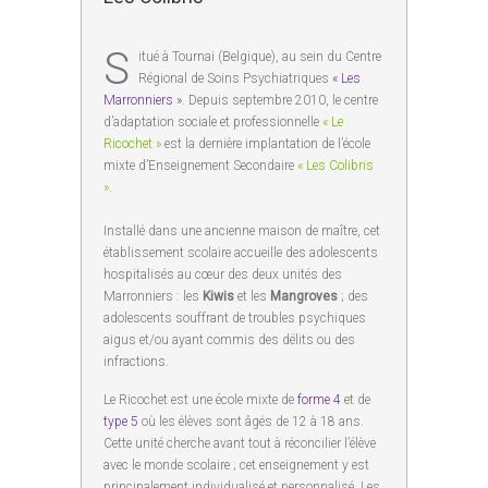
S
itué à Tournai (Belgique), au sein du Centre
Régional de Soins Psychiatriques
« Les
Marronniers »
. Depuis septembre 2010, le centre
d’adaptation sociale et professionnelle
« Le
Ricochet »
est la dernière implantation de l’école
mixte d’Enseignement Secondaire
« Les Colibris
»
.
Installé dans une ancienne maison de maître, cet
établissement scolaire accueille des adolescents
hospitalisés au cœur des deux unités des
Marronniers : les
Kiwis
et les
Mangroves
; des
adolescents souffrant de troubles psychiques
aigus et/ou ayant commis des délits ou des
infractions.
Le Ricochet est une école mixte de
forme 4
et de
type 5
où les élèves sont âgés de 12 à 18 ans.
Cette unité cherche avant tout à réconcilier l’élève
avec le monde scolaire ; cet enseignement y est
principalement individualisé et personnalisé. Les