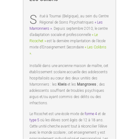
S
itué à Tournai (Belgique), au sein du Centre
Régional de Soins Psychiatriques
« Les
Marronniers »
. Depuis septembre 2010, le centre
d’adaptation sociale et professionnelle
« Le
Ricochet »
est la dernière implantation de l’école
mixte d’Enseignement Secondaire
« Les Colibris
»
.
Installé dans une ancienne maison de maître, cet
établissement scolaire accueille des adolescents
hospitalisés au cœur des deux unités des
Marronniers : les
Kiwis
et les
Mangroves
; des
adolescents souffrant de troubles psychiques
aigus et/ou ayant commis des délits ou des
infractions.
Le Ricochet est une école mixte de
forme 4
et de
type 5
où les élèves sont âgés de 12 à 18 ans.
Cette unité cherche avant tout à réconcilier l’élève
avec le monde scolaire ; cet enseignement y est
principalement individualisé et personnalisé. Les