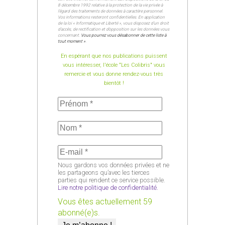
8 décembre 1992 relative à la protection de la vie privée à
l’égard des traitements de données à caractère personnel.
Vos informations resteront confidentielles. En application
de la loi « Informatique et Liberté », vous disposez d’un droit
d’accès, de rectification et d’opposition sur les données vous
concernant.
Vous pourrez vous désabonner de cette liste à
tout moment »
.
En espérant que nos publications puissent
vous intéresser, l'école "Les Colibris" vous
remercie et vous donne rendez-vous très
bientôt !
Nous gardons vos données privées et ne
les partageons qu’avec les tierces
parties qui rendent ce service possible.
Lire notre politique de confidentialité.
Vous êtes actuellement 59
abonné(e)s.