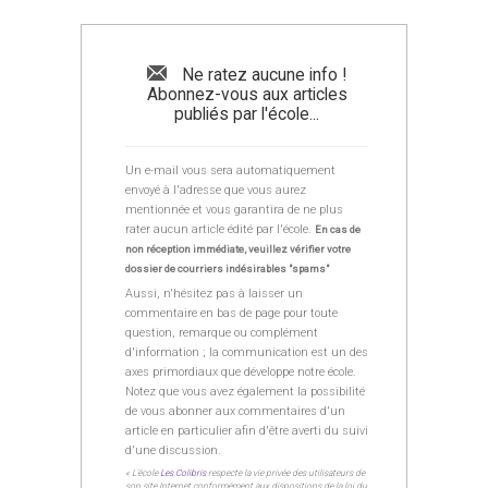
Ne ratez aucune info !
Abonnez-vous aux articles
publiés par l'école...
Un e-mail vous sera automatiquement
envoyé à l'adresse que vous aurez
mentionnée et vous garantira de ne plus
rater aucun article édité par l'école.
En cas de
non réception immédiate, veuillez vérifier votre
dossier de courriers indésirables "spams"
Aussi, n'hésitez pas à laisser un
commentaire en bas de page pour toute
question, remarque ou complément
d'information ; la communication est un des
axes primordiaux que développe notre école.
Notez que vous avez également la possibilité
de vous abonner aux commentaires d'un
article en particulier afin d'être averti du suivi
d'une discussion.
« L’école
Les Colibris
respecte la vie privée des utilisateurs de
son site Internet conformément aux dispositions de la loi du