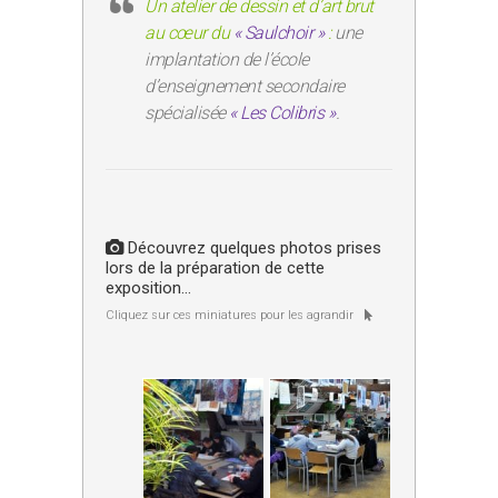
Un atelier de dessin et d’art brut
au cœur du
« Saulchoir »
:
une
implantation de l’école
d’enseignement secondaire
spécialisée
« Les Colibris »
.
Découvrez quelques photos prises
lors de la préparation de cette
exposition…
Cliquez sur ces miniatures pour les agrandir