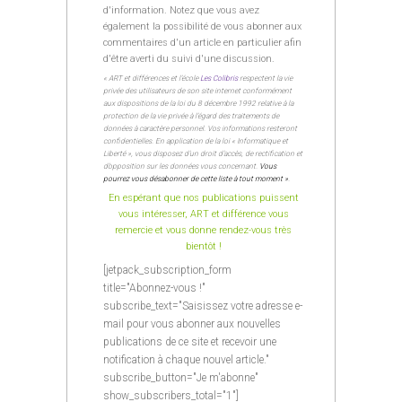
d'information. Notez que vous avez
également la possibilité de vous abonner aux
commentaires d'un article en particulier afin
d'être averti du suivi d'une discussion.
« ART et différences et l’école
Les Colibris
respectent la vie
privée des utilisateurs de son site internet conformément
aux dispositions de la loi du 8 décembre 1992 relative à la
protection de la vie privée à l’égard des traitements de
données à caractère personnel. Vos informations resteront
confidentielles. En application de la loi « Informatique et
Liberté », vous disposez d’un droit d’accès, de rectification et
d’opposition sur les données vous concernant.
Vous
pourrez vous désabonner de cette liste à tout moment »
.
En espérant que nos publications puissent
vous intéresser, ART et différence vous
remercie et vous donne rendez-vous très
bientôt !
[jetpack_subscription_form
title="Abonnez-vous !"
subscribe_text="Saisissez votre adresse e-
mail pour vous abonner aux nouvelles
publications de ce site et recevoir une
notification à chaque nouvel article."
subscribe_button="Je m'abonne"
show_subscribers_total="1"]