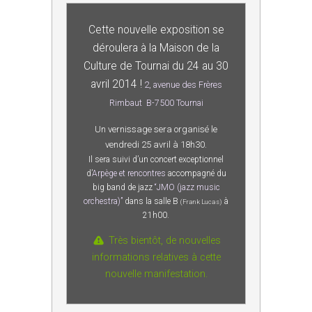
Cette nouvelle exposition se
déroulera à la Maison de la
Culture de Tournai du 24 au 30
avril 2014 !
2, avenue des Frères
Rimbaut B-7500 Tournai
Un vernissage sera organisé le
vendredi 25 avril à 18h30.
Il sera suivi d’un concert exceptionnel
d’
Arpège et rencontres
accompagné du
big band de jazz
“JMO (jazz music
orchestra)”
dans la salle B
à
(Frank Lucas)
21h00.
Très bientôt, de nouvelles
informations relatives à cette
nouvelle manifestation.