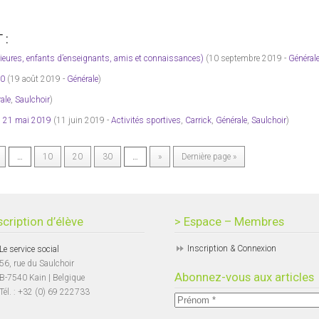
 :
eures, enfants d’enseignants, amis et connaissances)
(10 septembre 2019 -
Général
20
(19 août 2019 -
Générale
)
ale
,
Saulchoir
)
 – 21 mai 2019
(11 juin 2019 -
Activités sportives
,
Carrick
,
Générale
,
Saulchoir
)
…
10
20
30
…
»
Dernière page »
scription d’élève
> Espace – Membres
Inscription & Connexion
Le service social
56, rue du Saulchoir
Abonnez-vous aux articles
B-7540 Kain | Belgique
Tél. : +32 (0) 69 222733