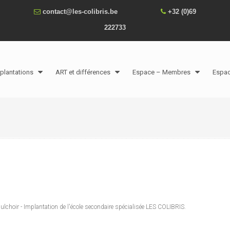
contact@les-colibris.be
+32 (0)69
222733
plantations
ART et différences
Espace – Membres
Espa
ulchoir - Implantation de l'école secondaire spécialisée LES COLIBRIS.