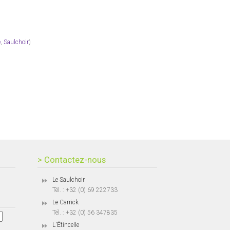
e
,
Saulchoir
)
> Contactez-nous
Le Saulchoir
Tél. : +32 (0) 69 222733
Le Carrick
Tél. : +32 (0) 56 347835
L'Étincelle