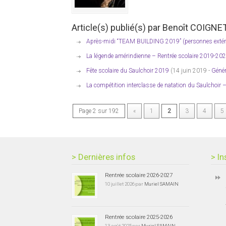
Article(s) publié(s) par Benoît COIGNET
Après-midi “TEAM BUILDING 2019” (personnes extéri
La légende amérindienne – Rentrée scolaire 2019-20
Fête scolaire du Saulchoir 2019
(14 juin 2019 -
Génér
La compétition interclasse de natation du Saulchoir
Page 2 sur 192
«
1
2
3
4
5
> Dernières infos
> In
Rentrée scolaire 2026-2027
10 juillet 2026 par
Muriel SAMAIN
Rentrée scolaire 2025-2026
13 août 2025 par
Muriel SAMAIN