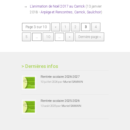
L’animation de Noël 2017 au Carrick
(13 janvier
2018 -
Arpège et Rencontres
,
Carrick
,
Saulchoir
)
Page 3 sur 10
«
1
2
3
4
5
…
10
…
»
Dernière page »
> Dernières infos
Rentrée scolaire 2026-2027
10 juillet 2026 par
Muriel SAMAIN
Rentrée scolaire 2025-2026
13 août 2025 par
Muriel SAMAIN