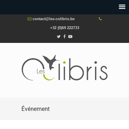
contact@les-colibris.be
+32 (0)69 222733
Événement