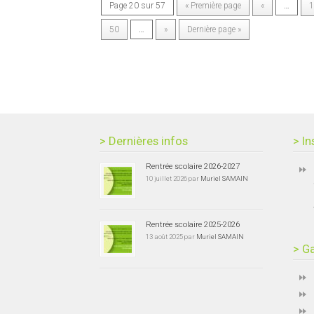
Page 20 sur 57
« Première page
«
…
1
50
…
»
Dernière page »
> Dernières infos
> In
Rentrée scolaire 2026-2027
10 juillet 2026 par
Muriel SAMAIN
Rentrée scolaire 2025-2026
13 août 2025 par
Muriel SAMAIN
> Ga