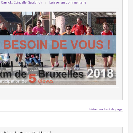
,
Carrick
,
Étincelle
,
Saulchoir
/
Laisser un commentaire
Retour en haut de page