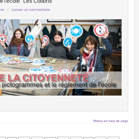
l’école “Les Colibris”
oir
/
Laisser un commentaire
Retour en haut de page