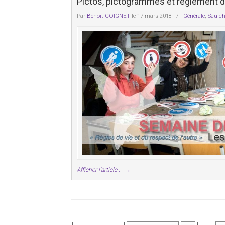
Pictos, pictogrammes et règlement de 
Par
Benoît COIGNET
le 17 mars 2018
/
Générale
,
Saulch
Afficher l'article...
→