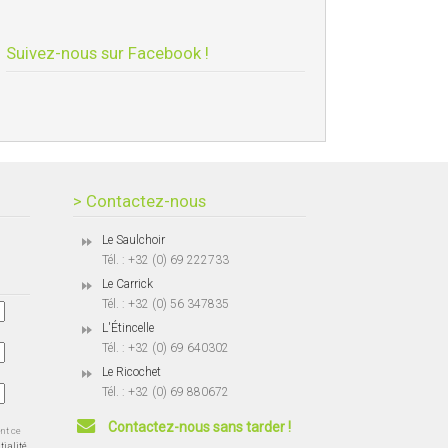
Suivez-nous sur Facebook !
> Contactez-nous
Le Saulchoir
Tél. : +32 (0) 69 222733
Le Carrick
Tél. : +32 (0) 56 347835
L'Étincelle
Tél. : +32 (0) 69 640302
Le Ricochet
Tél. : +32 (0) 69 880672
Contactez-nous sans tarder !
ent ce
tialité.