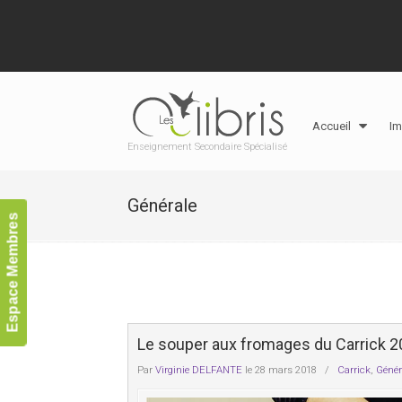
Accueil
Im
Enseignement Secondaire Spécialisé
Générale
Espace Membres
Le souper aux fromages du Carrick 
Par
Virginie DELFANTE
le 28 mars 2018
/
Carrick
,
Génér