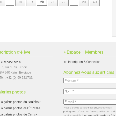
0
…
18
19
20
21
22
…
30
40
scription d’élève
> Espace – Membres
Inscription & Connexion
Le service social
56, rue du Saulchoir
Abonnez-vous aux articles
B-7540 Kain | Belgique
Tél. : +32 (0) 69 222733
leries photos
La galerie photos du Saulchoir
Nous gardons vos données privées et ne les
La galerie photos de l'Étincelle
partageons qu’avec les tierces parties qui rend
La galerie photos du Carrick
service possible.
Lire notre politique de confiden