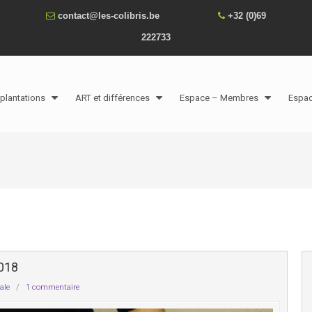
contact@les-colibris.be
+32 (0)69
222733
plantations
ART et différences
Espace – Membres
Espa
2018
ale
/
1 commentaire