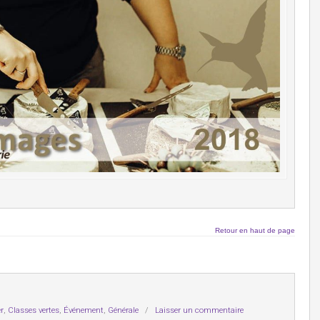
Retour en haut de page
r
,
Classes vertes
,
Événement
,
Générale
/
Laisser un commentaire