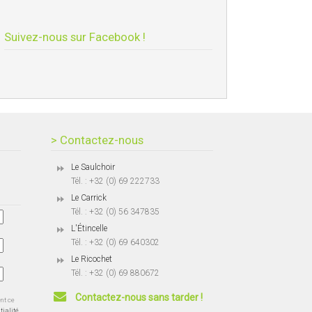
Suivez-nous sur Facebook !
> Contactez-nous
Le Saulchoir
Tél. : +32 (0) 69 222733
Le Carrick
Tél. : +32 (0) 56 347835
L'Étincelle
Tél. : +32 (0) 69 640302
Le Ricochet
Tél. : +32 (0) 69 880672
Contactez-nous sans tarder !
ent ce
tialité.