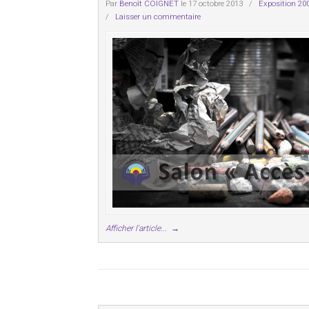
Par
Benoît COIGNET
le 17 octobre 2013
/
Exposition 20
/
Laisser un commentaire
Afficher l'article...
→