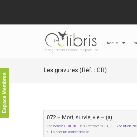
Accueil
Im
Enseignement Secondaire Spécialisé
Les gravures (Réf. : GR)
Espace Membres
072 – Mort, survie, vie – (a)
Par
Benoît COIGNET
le 17 octobre 2013
/
Exposition 20
/
Laisser un commentaire