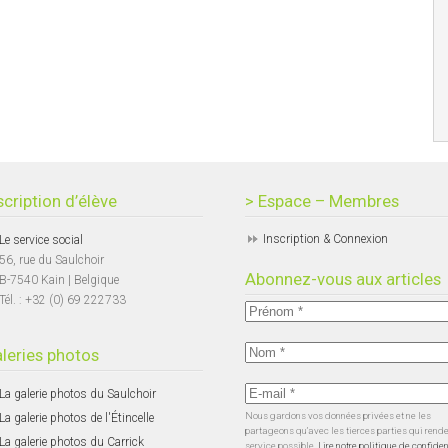
scription d’élève
> Espace – Membres
Inscription & Connexion
Le service social
56, rue du Saulchoir
Abonnez-vous aux articles
B-7540 Kain | Belgique
Tél. : +32 (0) 69 222733
leries photos
La galerie photos du Saulchoir
Nous gardons vos données privées et ne les
La galerie photos de l'Étincelle
partageons qu’avec les tierces parties qui rend
La galerie photos du Carrick
service possible.
Lire notre politique de confiden