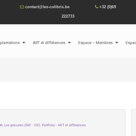
contact@les-colibris.be
+32 (0)69
222733
plantations
ART et différences
Espace – Membres
Espa
06
,
Les gravures (Réf. : GR)
,
Portfolio - ART et différences