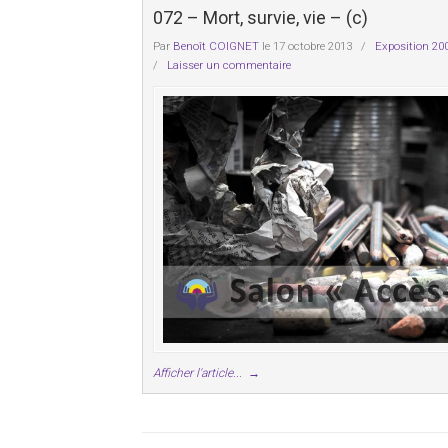
072 – Mort, survie, vie – (c)
Par
Benoît COIGNET
le 17 octobre 2013
/
Exposition 20
/
Laisser un commentaire
Afficher l'article...
→