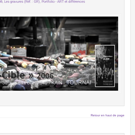
06
,
Les gravures (Réf. : GR)
,
Portfolio - ART et différences
Retour en haut de page