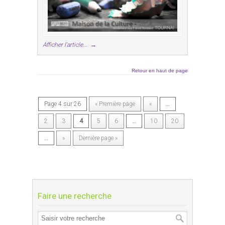
Afficher l'article...
→
Retour en haut de page
Page 4 sur 26
« Première page
«
…
2
3
4
5
6
…
10
20
…
»
Dernière page »
Faire une recherche