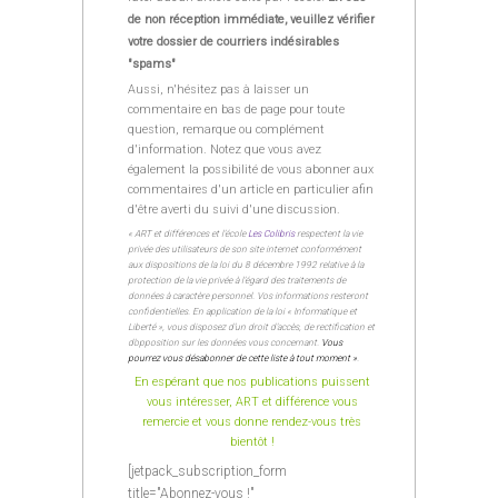
de non réception immédiate, veuillez vérifier
votre dossier de courriers indésirables
"spams"
Aussi, n'hésitez pas à laisser un
commentaire en bas de page pour toute
question, remarque ou complément
d'information. Notez que vous avez
également la possibilité de vous abonner aux
commentaires d'un article en particulier afin
d'être averti du suivi d'une discussion.
« ART et différences et l’école
Les Colibris
respectent la vie
privée des utilisateurs de son site internet conformément
aux dispositions de la loi du 8 décembre 1992 relative à la
protection de la vie privée à l’égard des traitements de
données à caractère personnel. Vos informations resteront
confidentielles. En application de la loi « Informatique et
Liberté », vous disposez d’un droit d’accès, de rectification et
d’opposition sur les données vous concernant.
Vous
pourrez vous désabonner de cette liste à tout moment »
.
En espérant que nos publications puissent
vous intéresser, ART et différence vous
remercie et vous donne rendez-vous très
bientôt !
[jetpack_subscription_form
title="Abonnez-vous !"