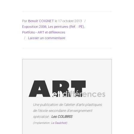
Par
Benoît COIGNET
le 17 octobre 2013
/
Exposition 2006
,
Les peintures (Réf. : PE)
,
Portfolio - ART et différences
/
Laisser un commentaire
Une publication de l'atelier d'arts plastiques
de l'école secondaire d'enseignement
spécialisé :
Les COLIBRIS
(Implantation :
Le Saulchoir)