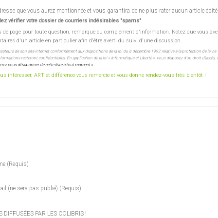
esse que vous aurez mentionnée et vous garantira de ne plus rater aucun article édité
ez vérifier votre dossier de courriers indésirables "spams"
s de page pour toute question, remarque ou complément d'information. Notez que vous ave
res d'un article en particulier afin d'être averti du suivi d'une discussion.
lisateurs de son site internet conformément aux dispositions de la loi du 8 décembre 1992 relative à la protection de la vie
ormations resteront confidentielles. En application de la loi « Informatique et Liberté », vous disposez d’un droit d’accès, 
rez vous désabonner de cette liste à tout moment »
.
s intéresser, ART et différence vous remercie et vous donne rendez-vous très bientôt !
me
(requis)
ail
(ne sera pas publié)
(requis)
DIFFUSÉES PAR LES COLIBRIS !