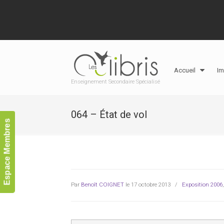
Accueil
Im
Enseignement Secondaire Spécialisé
064 – État de vol
Espace Membres
Par
Benoît COIGNET
le 17 octobre 2013
/
Exposition 2006