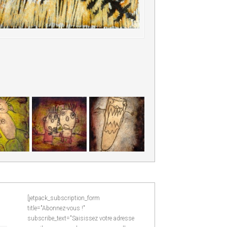
[jetpack_subscription_form
title="Abonnez-vous !"
subscribe_text="Saisissez votre adresse