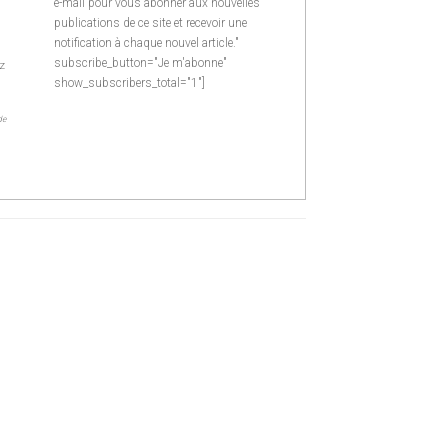
e-mail pour vous abonner aux nouvelles
publications de ce site et recevoir une
notification à chaque nouvel article."
subscribe_button="Je m'abonne"
z
show_subscribers_total="1"]
de