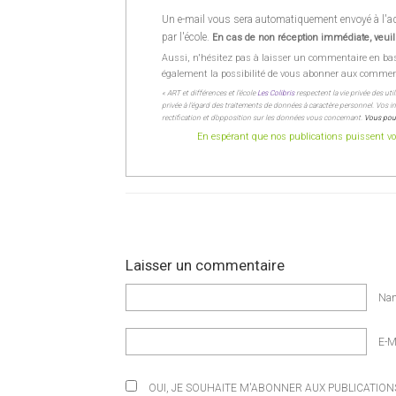
Un e-mail vous sera automatiquement envoyé à l'adr
par l'école.
En cas de non réception immédiate, veuill
Aussi, n'hésitez pas à laisser un commentaire en ba
également la possibilité de vous abonner aux commentai
« ART et différences et l’école
Les Colibris
respectent la vie privée des uti
privée à l’égard des traitements de données à caractère personnel. Vos inf
rectification et d’opposition sur les données vous concernant.
Vous pour
En espérant que nos publications puissent vou
Laisser un commentaire
Na
E-M
OUI, JE SOUHAITE M'ABONNER AUX PUBLICATIONS 