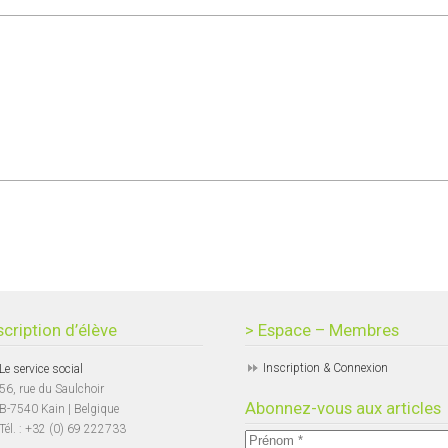
scription d’élève
> Espace – Membres
Inscription & Connexion
Le service social
56, rue du Saulchoir
Abonnez-vous aux articles
B-7540 Kain | Belgique
Tél. : +32 (0) 69 222733