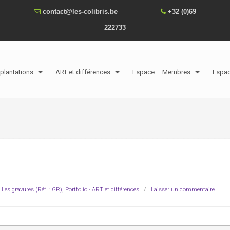
contact@les-colibris.be
+32 (0)69
222733
plantations
ART et différences
Espace – Membres
Espa
,
Les gravures (Réf. : GR)
,
Portfolio - ART et différences
/
Laisser un commentaire