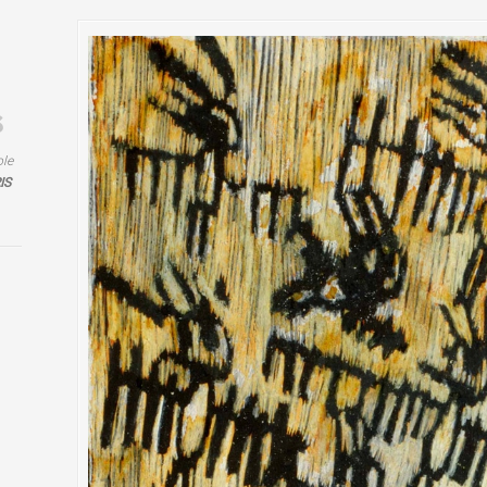
ole
IS
s