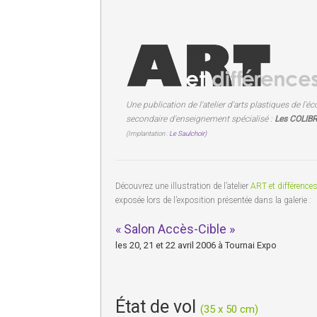
Une publication de l'atelier d'arts plastiques de l'éc
secondaire d'enseignement spécialisé :
Les COLIBR
(Implantation :
Le Saulchoir)
Découvrez une illustration de l’atelier
ART et différence
exposée lors de l’exposition présentée dans la galerie :
« Salon Accès-Cible »
les 20, 21 et 22 avril 2006 à Tournai Expo
État de vol
(35 x 50 cm)