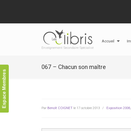
Accueil
Im
Enseignement Secondaire Spécialisé
067 – Chacun son maître
Espace Membres
Par
Benoît COIGNET
le 17 octobre 2013
/
Exposition 2006