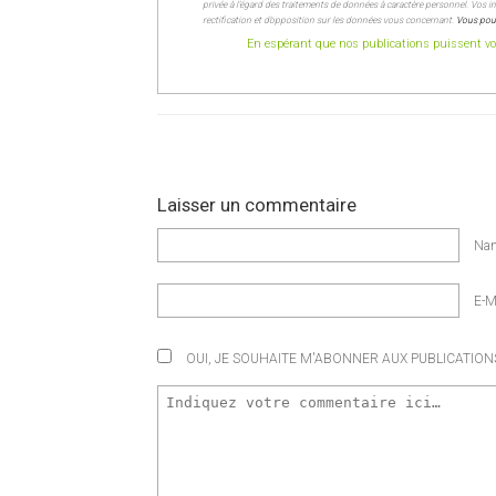
privée à l’égard des traitements de données à caractère personnel. Vos inf
rectification et d’opposition sur les données vous concernant.
Vous pour
En espérant que nos publications puissent vou
Laisser un commentaire
Na
E-M
OUI, JE SOUHAITE M'ABONNER AUX PUBLICATIONS 