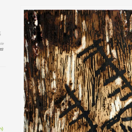
ole
IS
s
m)