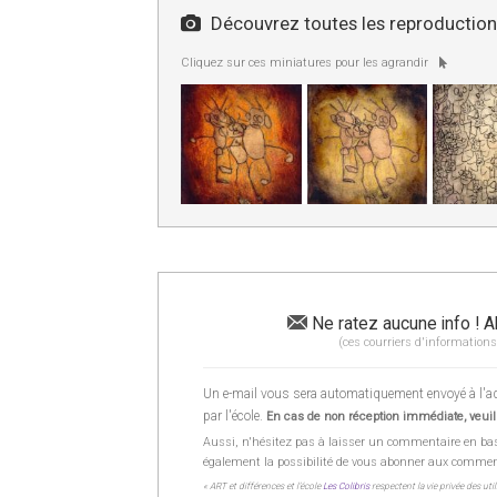
Découvrez toutes les reproductions
Cliquez sur ces miniatures pour les agrandir
Ne ratez aucune info ! A
(ces courriers d'informations
Un e-mail vous sera automatiquement envoyé à l'adr
par l'école.
En cas de non réception immédiate, veuill
Aussi, n'hésitez pas à laisser un commentaire en ba
également la possibilité de vous abonner aux commentai
« ART et différences et l’école
Les Colibris
respectent la vie privée des uti