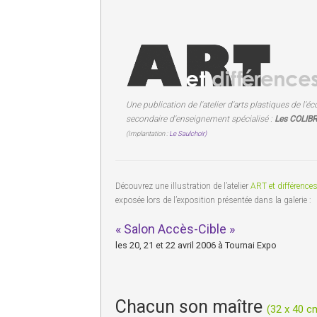
Une publication de l'atelier d'arts plastiques de l'éc
secondaire d'enseignement spécialisé :
Les COLIBR
(Implantation :
Le Saulchoir)
Découvrez une illustration de l’atelier
ART et différence
exposée lors de l’exposition présentée dans la galerie :
« Salon Accès-Cible »
les 20, 21 et 22 avril 2006 à Tournai Expo
Chacun son maître
(32 x 40 c