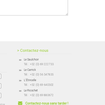
> Contactez-nous
Le Saulchoir
Tél. : +32 (0) 69 222733
Le Carrick
Tél. : +32 (0) 56 347835
L'Étincelle
Tél. : +32 (0) 69 640302
Le Ricochet
Tél. : +32 (0) 69 880672
Contactez-nous sans tarder !
ent ce