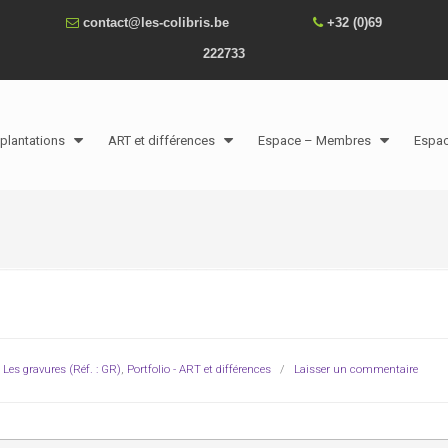
contact@les-colibris.be
+32 (0)69
222733
plantations
ART et différences
Espace – Membres
Espa
,
Les gravures (Réf. : GR)
,
Portfolio - ART et différences
/
Laisser un commentaire