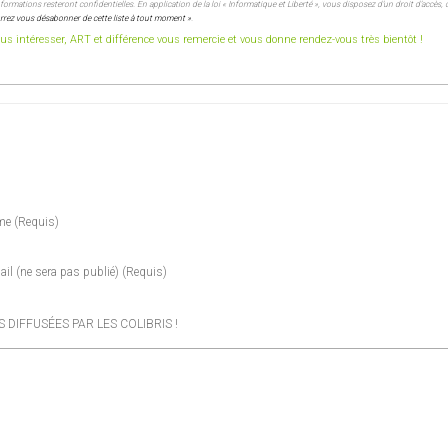
ormations resteront confidentielles. En application de la loi « Informatique et Liberté », vous disposez d’un droit d’accès, 
rez vous désabonner de cette liste à tout moment »
.
s intéresser, ART et différence vous remercie et vous donne rendez-vous très bientôt !
me
(requis)
ail
(ne sera pas publié)
(requis)
DIFFUSÉES PAR LES COLIBRIS !