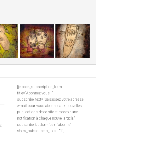
[jetpack_subscription_form
title="Abonnez-vous !"
subscribe_text="Saisissez votre adresse
e-mail pour vous abonner aux nouvelles
publications de ce site et recevoir une
notification à chaque nouvel article."
subscribe_button="Je m'abonne"
z
show_subscribers_total="1"]