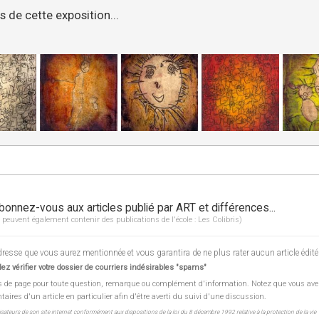
 de cette exposition...
bonnez-vous aux articles publié par ART et différences...
 peuvent également contenir des publications de l'école : Les Colibris)
esse que vous aurez mentionnée et vous garantira de ne plus rater aucun article édité
ez vérifier votre dossier de courriers indésirables "spams"
s de page pour toute question, remarque ou complément d'information. Notez que vous ave
res d'un article en particulier afin d'être averti du suivi d'une discussion.
lisateurs de son site internet conformément aux dispositions de la loi du 8 décembre 1992 relative à la protection de la vie