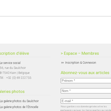
scription d’élève
> Espace – Membres
Inscription & Connexion
Le service social
56, rue du Saulchoir
Abonnez-vous aux articles
B-7540 Kain | Belgique
Tél. : +32 (0) 69 222733
leries photos
La galerie photos du Saulchoir
Nous gardons vos données privées et ne les
La galerie photos de l'Étincelle
partageons qu’avec les tierces parties qui rend