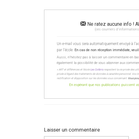
Ne ratez aucune info ! A
(ces courriers d'informations
Un e-mail vous sera automatiquement envoyé à l'adr
par l'école.
En cas de non réception immédiate, veuill
Aussi, n'hésitez pas à laisser un commentaire en ba
également la possibilité de vous abonner aux commentai
« ART et différences et l’école
Les Colibris
respectent la vie privée des uti
privée à l’égard des traitements de données à caractère personnel. Vos inf
rectification et d’opposition sur les données vous concernant.
Vous pour
En espérant que nos publications puissent vou
Laisser un commentaire