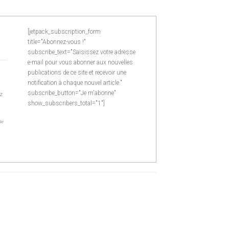
[jetpack_subscription_form
title="Abonnez-vous !"
subscribe_text="Saisissez votre adresse
e-mail pour vous abonner aux nouvelles
publications de ce site et recevoir une
notification à chaque nouvel article."
subscribe_button="Je m'abonne"
z
show_subscribers_total="1"]
de