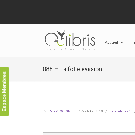
Accueil
Im
Enseignement Secondaire Spécialisé
088 – La folle évasion
Espace Membres
Par
Benoît COIGNET
le 17 octobre 2013
/
Exposition 2006