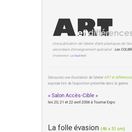
Une publication de l'atelier d'arts plastiques de l'éc
secondaire d'enseignement spécialisé :
Les COLIBR
(Implantation :
Le Saulchoir)
Découvrez une illustration de l’atelier
ART et différence
exposée lors de l’exposition présentée dans la galerie :
« Salon Accès-Cible »
les 20, 21 et 22 avril 2006 à Tournai Expo
La folle évasion
(46 x 51 cm)