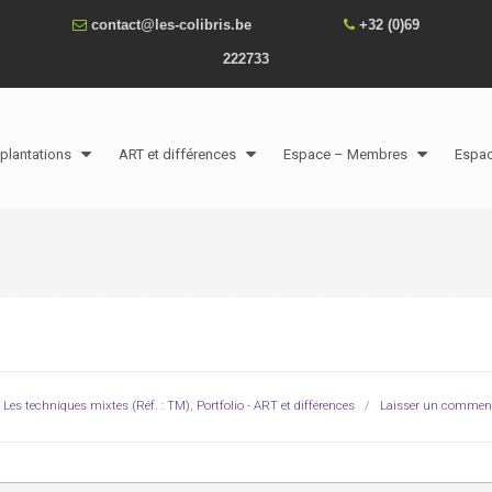
contact@les-colibris.be
+32 (0)69
222733
plantations
ART et différences
Espace – Membres
Espa
,
Les techniques mixtes (Réf. : TM)
,
Portfolio - ART et différences
/
Laisser un comment