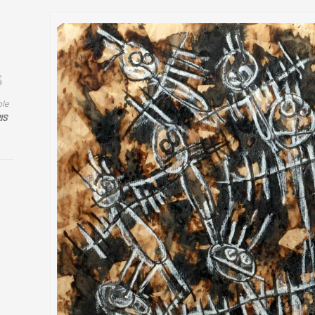
ole
IS
s