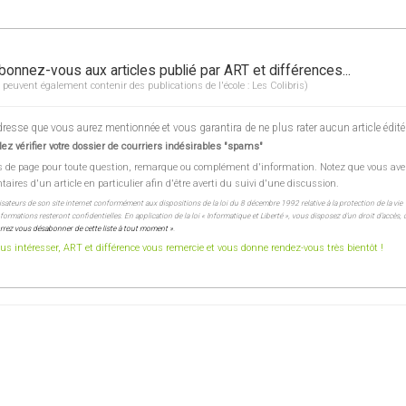
bonnez-vous aux articles publié par ART et différences...
 peuvent également contenir des publications de l'école : Les Colibris)
esse que vous aurez mentionnée et vous garantira de ne plus rater aucun article édité
ez vérifier votre dossier de courriers indésirables "spams"
s de page pour toute question, remarque ou complément d'information. Notez que vous ave
res d'un article en particulier afin d'être averti du suivi d'une discussion.
lisateurs de son site internet conformément aux dispositions de la loi du 8 décembre 1992 relative à la protection de la vie
ormations resteront confidentielles. En application de la loi « Informatique et Liberté », vous disposez d’un droit d’accès, 
rez vous désabonner de cette liste à tout moment »
.
s intéresser, ART et différence vous remercie et vous donne rendez-vous très bientôt !