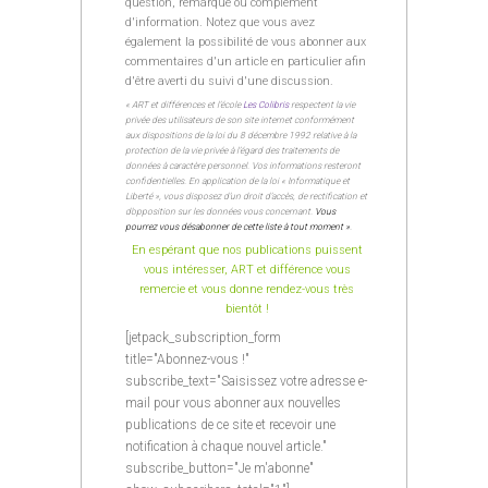
question, remarque ou complément
d'information. Notez que vous avez
également la possibilité de vous abonner aux
commentaires d'un article en particulier afin
d'être averti du suivi d'une discussion.
« ART et différences et l’école
Les Colibris
respectent la vie
privée des utilisateurs de son site internet conformément
aux dispositions de la loi du 8 décembre 1992 relative à la
protection de la vie privée à l’égard des traitements de
données à caractère personnel. Vos informations resteront
confidentielles. En application de la loi « Informatique et
Liberté », vous disposez d’un droit d’accès, de rectification et
d’opposition sur les données vous concernant.
Vous
pourrez vous désabonner de cette liste à tout moment »
.
En espérant que nos publications puissent
vous intéresser, ART et différence vous
remercie et vous donne rendez-vous très
bientôt !
[jetpack_subscription_form
title="Abonnez-vous !"
subscribe_text="Saisissez votre adresse e-
mail pour vous abonner aux nouvelles
publications de ce site et recevoir une
notification à chaque nouvel article."
subscribe_button="Je m'abonne"