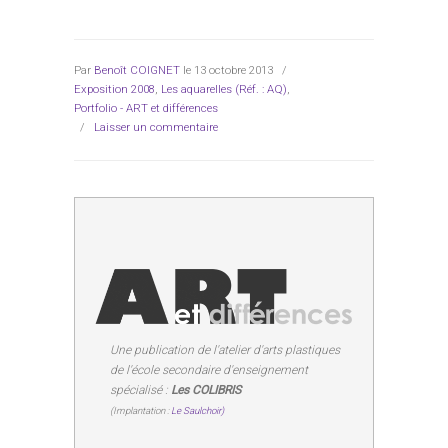
Par
Benoît COIGNET
le 13 octobre 2013
/
Exposition 2008
,
Les aquarelles (Réf. : AQ)
,
Portfolio - ART et différences
/
Laisser un commentaire
Une publication de l'atelier d'arts plastiques
de l'école secondaire d'enseignement
spécialisé :
Les COLIBRIS
(Implantation :
Le Saulchoir)