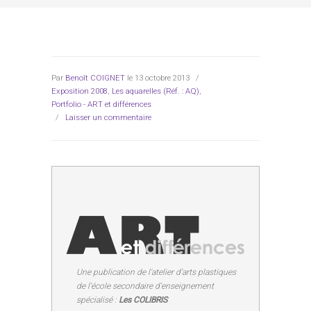
Par
Benoît COIGNET
le 13 octobre 2013
/
Exposition 2008
,
Les aquarelles (Réf. : AQ)
,
Portfolio - ART et différences
/
Laisser un commentaire
Une publication de l'atelier d'arts plastiques
de l'école secondaire d'enseignement
spécialisé :
Les COLIBRIS