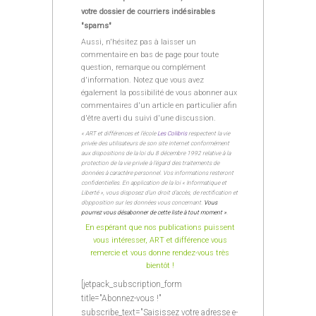
votre dossier de courriers indésirables
"spams"
Aussi, n'hésitez pas à laisser un
commentaire en bas de page pour toute
question, remarque ou complément
d'information. Notez que vous avez
également la possibilité de vous abonner aux
commentaires d'un article en particulier afin
d'être averti du suivi d'une discussion.
« ART et différences et l’école
Les Colibris
respectent la vie
privée des utilisateurs de son site internet conformément
aux dispositions de la loi du 8 décembre 1992 relative à la
protection de la vie privée à l’égard des traitements de
données à caractère personnel. Vos informations resteront
confidentielles. En application de la loi « Informatique et
Liberté », vous disposez d’un droit d’accès, de rectification et
d’opposition sur les données vous concernant.
Vous
pourrez vous désabonner de cette liste à tout moment »
.
En espérant que nos publications puissent
vous intéresser, ART et différence vous
remercie et vous donne rendez-vous très
bientôt !
[jetpack_subscription_form
title="Abonnez-vous !"
subscribe_text="Saisissez votre adresse e-