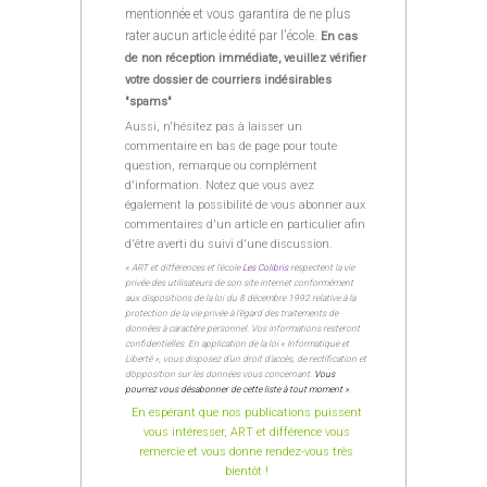
mentionnée et vous garantira de ne plus
rater aucun article édité par l'école.
En cas
de non réception immédiate, veuillez vérifier
votre dossier de courriers indésirables
"spams"
Aussi, n'hésitez pas à laisser un
commentaire en bas de page pour toute
question, remarque ou complément
d'information. Notez que vous avez
également la possibilité de vous abonner aux
commentaires d'un article en particulier afin
d'être averti du suivi d'une discussion.
« ART et différences et l’école
Les Colibris
respectent la vie
privée des utilisateurs de son site internet conformément
aux dispositions de la loi du 8 décembre 1992 relative à la
protection de la vie privée à l’égard des traitements de
données à caractère personnel. Vos informations resteront
confidentielles. En application de la loi « Informatique et
Liberté », vous disposez d’un droit d’accès, de rectification et
d’opposition sur les données vous concernant.
Vous
pourrez vous désabonner de cette liste à tout moment »
.
En espérant que nos publications puissent
vous intéresser, ART et différence vous
remercie et vous donne rendez-vous très
bientôt !