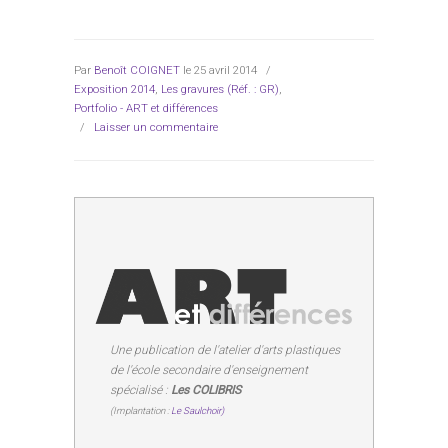
Par
Benoît COIGNET
le 25 avril 2014
/
Exposition 2014
,
Les gravures (Réf. : GR)
,
Portfolio - ART et différences
/
Laisser un commentaire
Une publication de l'atelier d'arts plastiques
de l'école secondaire d'enseignement
spécialisé :
Les COLIBRIS
(Implantation :
Le Saulchoir)