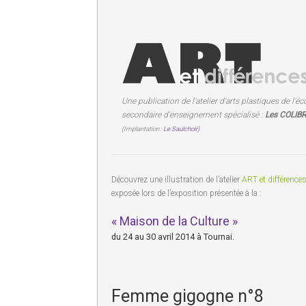
Une publication de l'atelier d'arts plastiques de l'éc
secondaire d'enseignement spécialisé :
Les COLIBR
(Implantation :
Le Saulchoir)
Découvrez une illustration de l’atelier
ART et différence
exposée lors de l’exposition présentée à la :
« Maison de la Culture »
du 24 au 30 avril 2014 à Tournai.
Femme gigogne n°8