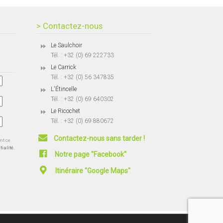
> Contactez-nous
Le Saulchoir
Tél. : +32 (0) 69 222733
Le Carrick
Tél. : +32 (0) 56 347835
L'Étincelle
Tél. : +32 (0) 69 640302
Le Ricochet
Tél. : +32 (0) 69 880672
Contactez-nous sans tarder !
ent ce
tialité.
Notre page "Facebook"
Itinéraire "Google Maps"