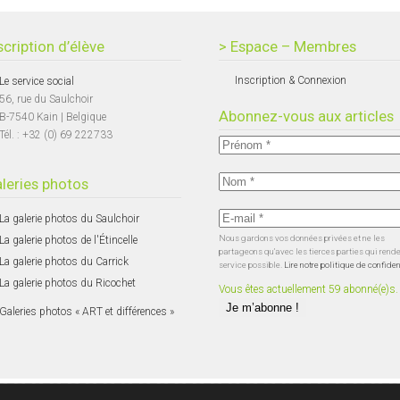
scription d’élève
> Espace – Membres
Inscription & Connexion
Le service social
56, rue du Saulchoir
Abonnez-vous aux articles
B-7540 Kain | Belgique
Tél. : +32 (0) 69 222733
leries photos
La galerie photos du Saulchoir
Nous gardons vos données privées et ne les
La galerie photos de l'Étincelle
partageons qu’avec les tierces parties qui rend
La galerie photos du Carrick
service possible.
Lire notre politique de confiden
La galerie photos du Ricochet
Vous êtes actuellement 59 abonné(e)s.
Galeries photos « ART et différences »