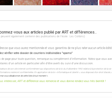
bonnez-vous aux articles publié par ART et différences...
 peuvent également contenir des publications de l'école : Les Colibris)
esse que vous aurez mentionnée et vous garantira de ne plus rater aucun article édité
ez vérifier votre dossier de courriers indésirables "spams"
s de page pour toute question, remarque ou complément d'information. Notez que vous ave
res d'un article en particulier afin d'être averti du suivi d'une discussion.
lisateurs de son site internet conformément aux dispositions de la loi du 8 décembre 1992 relative à la protection de la vie
ormations resteront confidentielles. En application de la loi « Informatique et Liberté », vous disposez d’un droit d’accès, 
rez vous désabonner de cette liste à tout moment »
.
s intéresser, ART et différence vous remercie et vous donne rendez-vous très bientôt !