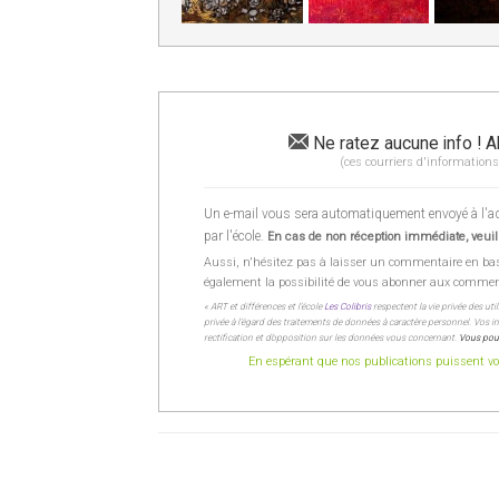
Ne ratez aucune info ! A
(ces courriers d'informations
Un e-mail vous sera automatiquement envoyé à l'adr
par l'école.
En cas de non réception immédiate, veuill
Aussi, n'hésitez pas à laisser un commentaire en ba
également la possibilité de vous abonner aux commentai
« ART et différences et l’école
Les Colibris
respectent la vie privée des uti
privée à l’égard des traitements de données à caractère personnel. Vos inf
rectification et d’opposition sur les données vous concernant.
Vous pour
En espérant que nos publications puissent vou