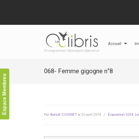
Accueil
Im
Enseignement Secondaire Spécialisé
068- Femme gigogne n°8
Espace Membres
Par
Benoît COIGNET
le 25 avril 2014
/
Exposition 2014
,
Le