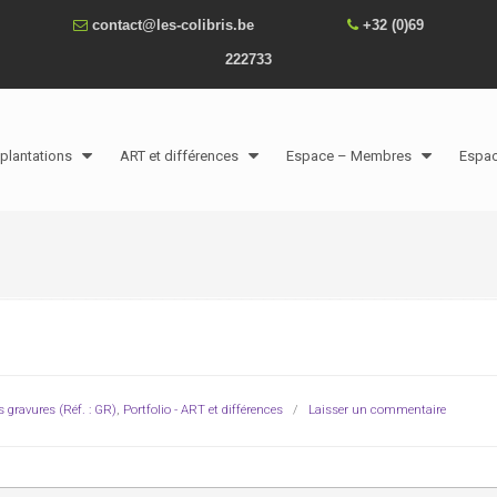
contact@les-colibris.be
+32 (0)69
222733
plantations
ART et différences
Espace – Membres
Espa
s gravures (Réf. : GR)
,
Portfolio - ART et différences
/
Laisser un commentaire