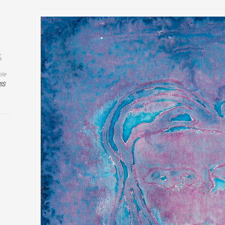
ole
IS
s