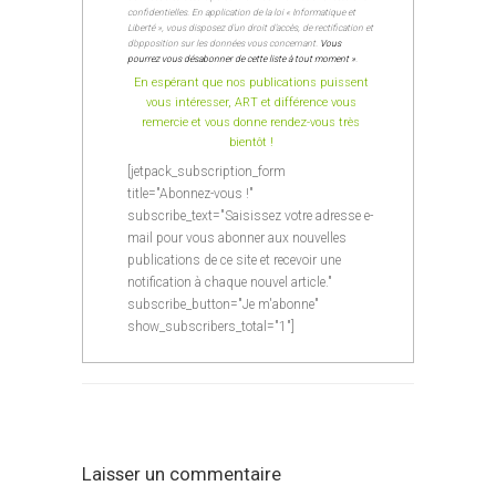
confidentielles. En application de la loi « Informatique et
Liberté », vous disposez d’un droit d’accès, de rectification et
d’opposition sur les données vous concernant.
Vous
pourrez vous désabonner de cette liste à tout moment »
.
En espérant que nos publications puissent
vous intéresser, ART et différence vous
remercie et vous donne rendez-vous très
bientôt !
[jetpack_subscription_form
title="Abonnez-vous !"
subscribe_text="Saisissez votre adresse e-
mail pour vous abonner aux nouvelles
publications de ce site et recevoir une
notification à chaque nouvel article."
subscribe_button="Je m'abonne"
show_subscribers_total="1"]
Laisser un commentaire