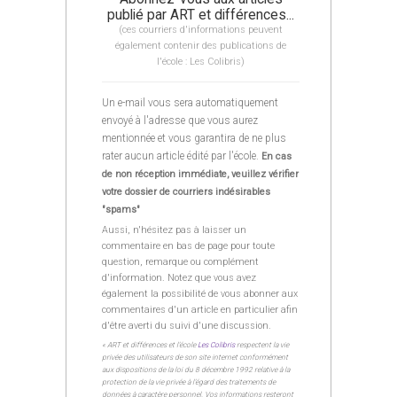
publié par ART et différences...
(ces courriers d'informations peuvent
également contenir des publications de
l'école : Les Colibris)
Un e-mail vous sera automatiquement
envoyé à l'adresse que vous aurez
mentionnée et vous garantira de ne plus
rater aucun article édité par l'école.
En cas
de non réception immédiate, veuillez vérifier
votre dossier de courriers indésirables
"spams"
Aussi, n'hésitez pas à laisser un
commentaire en bas de page pour toute
question, remarque ou complément
d'information. Notez que vous avez
également la possibilité de vous abonner aux
commentaires d'un article en particulier afin
d'être averti du suivi d'une discussion.
« ART et différences et l’école
Les Colibris
respectent la vie
privée des utilisateurs de son site internet conformément
aux dispositions de la loi du 8 décembre 1992 relative à la
protection de la vie privée à l’égard des traitements de
données à caractère personnel. Vos informations resteront