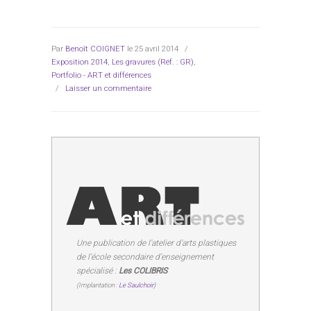
Par
Benoît COIGNET
le 25 avril 2014
/
Exposition 2014
,
Les gravures (Réf. : GR)
,
Portfolio - ART et différences
/
Laisser un commentaire
Une publication de l'atelier d'arts plastiques
de l'école secondaire d'enseignement
spécialisé :
Les COLIBRIS
(Implantation :
Le Saulchoir)