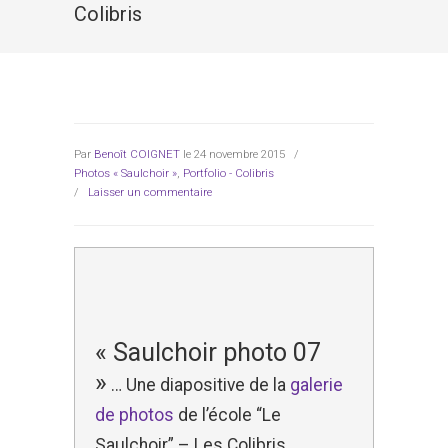
Colibris
Par
Benoît COIGNET
le 24 novembre 2015
/
Photos « Saulchoir »
,
Portfolio - Colibris
/
Laisser un commentaire
« Saulchoir photo 07
»
… Une diapositive de la
galerie
de photos
de l’école “Le
Saulchoir” – Les Colibris