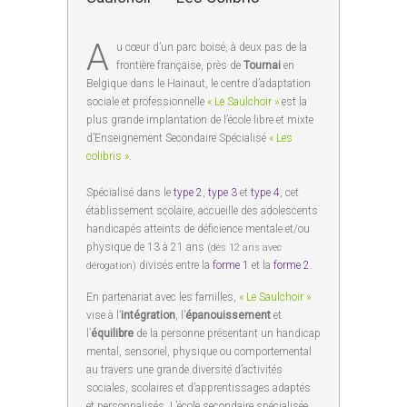
A
u cœur d’un parc boisé, à deux pas de la
frontière française, près de
Tournai
en
Belgique dans le Hainaut, le centre d’adaptation
sociale et professionnelle
« Le Saulchoir »
est la
plus grande implantation de l’école libre et mixte
d’Enseignement Secondaire Spécialisé
« Les
colibris »
.
Spécialisé dans le
type 2
,
type 3
et
type 4
, cet
établissement scolaire, accueille des adolescents
handicapés atteints de déficience mentale et/ou
physique de 13 à 21 ans
(dès 12 ans avec
divisés entre la
forme 1
et la
forme 2
.
dérogation)
En partenariat avec les familles,
« Le Saulchoir »
vise à l’
intégration
, l’
épanouissement
et
l’
équilibre
de la personne présentant un handicap
mental, sensoriel, physique ou comportemental
au travers une grande diversité d’activités
sociales, scolaires et d’apprentissages adaptés
et personnalisés. L’école secondaire spécialisée