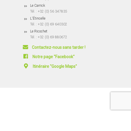
Le Carrick
Tél. : +32 (0) 56 347835
L'Étincelle
Tél. : +32 (0) 69 640302
Le Ricochet
Tél. : +32 (0) 69 880672
Contactez-nous sans tarder !
Notre page "Facebook"
Itinéraire "Google Maps"
© 2025-2026
ART et Différences
|
Contact
|
- Conception -
Plan du site
|
Règlement de l'école
|
Politique de