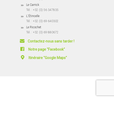
Le Carrick
Tél. : +32 (0) 56 347835
L'Étincelle
Tél. : +32 (0) 69 640302
Le Ricochet
Tél. : +32 (0) 69 880672
Contactez-nous sans tarder !
Notre page "Facebook"
Itinéraire "Google Maps"
© 2025-2026
ART et Différences
|
Contact
|
- Conception -
Plan du site
|
Règlement de l'école
|
Politique de