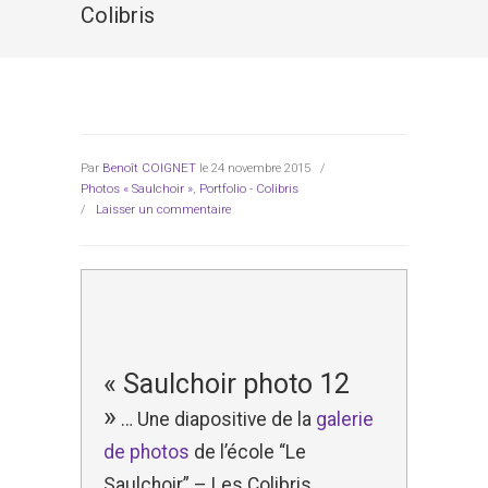
Colibris
Par
Benoît COIGNET
le 24 novembre 2015
/
Photos « Saulchoir »
,
Portfolio - Colibris
/
Laisser un commentaire
« Saulchoir photo 12
»
… Une diapositive de la
galerie
de photos
de l’école “Le
Saulchoir” – Les Colibris