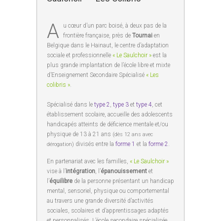
A
u cœur d’un parc boisé, à deux pas de la
frontière française, près de
Tournai
en
Belgique dans le Hainaut, le centre d’adaptation
sociale et professionnelle
« Le Saulchoir »
est la
plus grande implantation de l’école libre et mixte
d’Enseignement Secondaire Spécialisé
« Les
colibris »
.
Spécialisé dans le
type 2
,
type 3
et
type 4
, cet
établissement scolaire, accueille des adolescents
handicapés atteints de déficience mentale et/ou
physique de 13 à 21 ans
(dès 12 ans avec
divisés entre la
forme 1
et la
forme 2
.
dérogation)
En partenariat avec les familles,
« Le Saulchoir »
vise à l’
intégration
, l’
épanouissement
et
l’
équilibre
de la personne présentant un handicap
mental, sensoriel, physique ou comportemental
au travers une grande diversité d’activités
sociales, scolaires et d’apprentissages adaptés
et personnalisés. L’école secondaire spécialisée