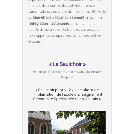
propose des cours et des activités divers et
variés, valorisants et socialement utiles. Elle veille
au
bien-être
et à
l’épanouissement
, à favoriser
l’
intégration
, l’
autonomie
, à maintenir une
qualité de vie, à valoriser les rôles sociaux et à
développer les compétences dans le respect de
chacun.
« Le Saulchoir »
56, rue du Saulchoir – 7540 – KAIN (Tournai) –
Belgique
« Saulchoir photo 12 », une photo de
l’implantation de l’École d’Enseignement
Secondaire Spécialisée « Les Colibris »