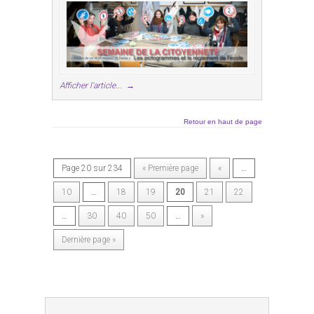
Afficher l'article...
→
Retour en haut de page
Page 20 sur 234
« Première page
«
…
10
…
18
19
20
21
22
…
30
40
50
…
»
Dernière page »