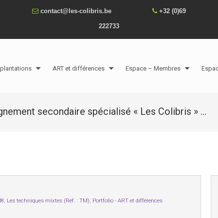
contact@les-colibris.be
+32 (0)69
222733
plantations
ART et différences
Espace – Membres
Espa
ignement secondaire spécialisé « Les Colibris » …
08
,
Les techniques mixtes (Réf. : TM)
,
Portfolio - ART et différences