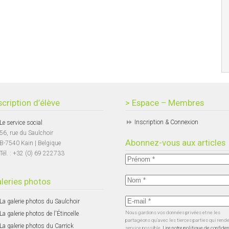
scription d’élève
> Espace – Membres
Inscription & Connexion
Le service social
56, rue du Saulchoir
Abonnez-vous aux articles
B-7540 Kain | Belgique
Tél. : +32 (0) 69 222733
leries photos
La galerie photos du Saulchoir
Nous gardons vos données privées et ne les
La galerie photos de l'Étincelle
partageons qu’avec les tierces parties qui rend
La galerie photos du Carrick
service possible.
Lire notre politique de confiden