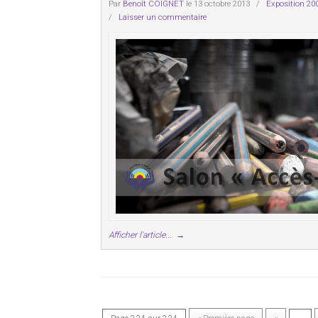
Par
Benoît COIGNET
le 13 octobre 2013
/
Exposition 20
/
Laisser un commentaire
Afficher l'article...
→