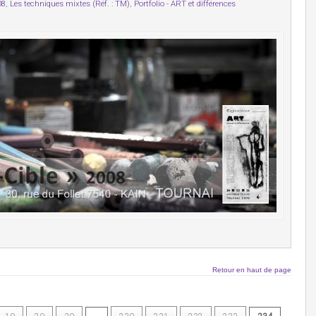
08
,
Les techniques mixtes (Réf. : TM)
,
Portfolio - ART et différences
Retour en haut de page