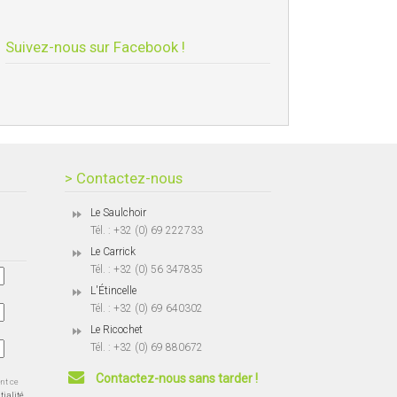
Suivez-nous sur Facebook !
> Contactez-nous
Le Saulchoir
Tél. : +32 (0) 69 222733
Le Carrick
Tél. : +32 (0) 56 347835
L'Étincelle
Tél. : +32 (0) 69 640302
Le Ricochet
Tél. : +32 (0) 69 880672
Contactez-nous sans tarder !
ent ce
tialité.