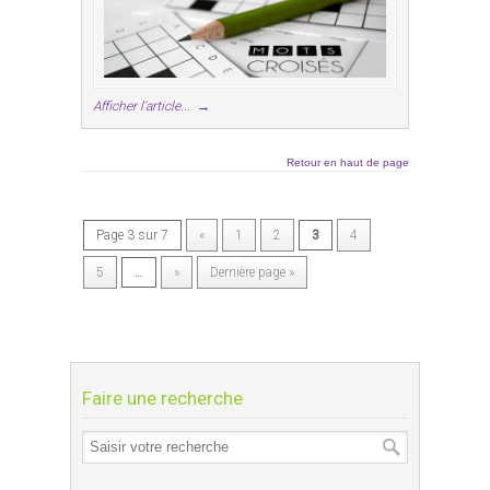
Afficher l'article...
→
Retour en haut de page
Page 3 sur 7
«
1
2
3
4
5
…
»
Dernière page »
Faire une recherche