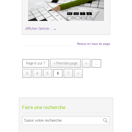
Afficher l'article...
→
Retour en haut de page
Page 6 sur 7
« Première page
«
…
3
4
5
6
7
»
Faire une recherche