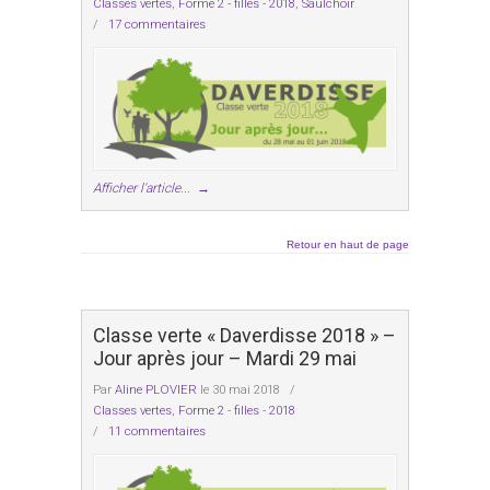
Classes vertes
,
Forme 2 - filles - 2018
,
Saulchoir
/
17 commentaires
Afficher l'article...
→
Retour en haut de page
Classe verte « Daverdisse 2018 » –
Jour après jour – Mardi 29 mai
Par
Aline PLOVIER
le 30 mai 2018
/
Classes vertes
,
Forme 2 - filles - 2018
/
11 commentaires