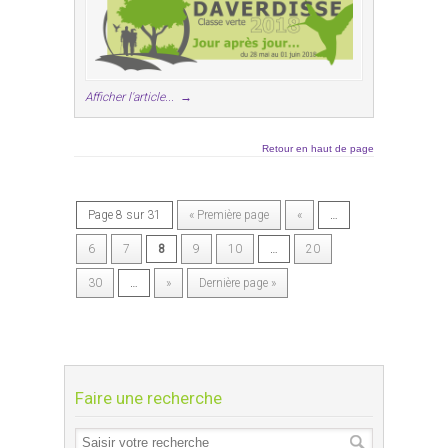
Afficher l'article...
→
Retour en haut de page
Page 8 sur 31
« Première page
«
…
6
7
8
9
10
…
20
30
…
»
Dernière page »
Faire une recherche